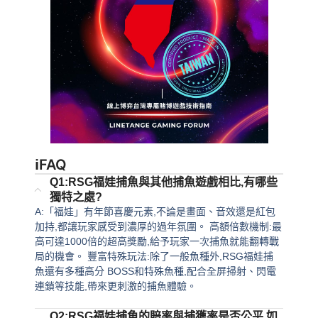
ℹ️
FAQ
Q1:RSG福娃捕魚與其他捕魚遊戲相比,有哪些
獨特之處?
A:「福娃」有年節喜慶元素,不論是畫面、音效還是紅包
加持,都讓玩家感受到濃厚的過年氛圍。 高額倍數機制:最
高可達1000倍的超高獎勵,給予玩家一次捕魚就能翻轉戰
局的機會。 豐富特殊玩法:除了一般魚種外,RSG福娃捕
魚還有多種高分 BOSS和特殊魚種,配合全屏掃射、閃電
連鎖等技能,帶來更刺激的捕魚體驗。
Q2:RSG福娃捕魚的賠率與捕獲率是否公平,如