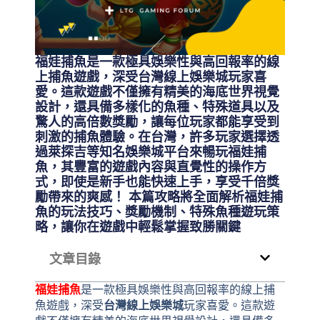
福娃捕魚是一款極具娛樂性與高回報率的線
上捕魚遊戲，深受台灣線上娛樂城玩家喜
愛。這款遊戲不僅擁有精美的海底世界視覺
設計，還具備多樣化的魚種、特殊道具以及
驚人的高倍數獎勵，讓每位玩家都能享受到
刺激的捕魚體驗。在台灣，許多玩家選擇透
過萊探吉等知名娛樂城平台來暢玩福娃捕
魚，其豐富的遊戲內容與直覺性的操作方
式，即使是新手也能快速上手，享受千倍獎
勵帶來的爽感！ 本篇攻略將全面解析福娃捕
魚的玩法技巧、獎勵機制、特殊魚種遊玩策
略，讓你在遊戲中輕鬆掌握致勝關鍵
文章目錄
福娃捕魚
是一款極具娛樂性與高回報率的線上捕
魚遊戲，深受
台灣線上娛樂城
玩家喜愛。這款遊