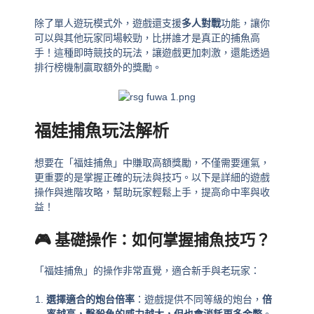
除了單人遊玩模式外，遊戲還支援
多人對戰
功能，讓你
可以與其他玩家同場較勁，比拼誰才是真正的捕魚高
手！這種即時競技的玩法，讓遊戲更加刺激，還能透過
排行榜機制贏取額外的獎勵。
福娃捕魚玩法解析
想要在「福娃捕魚」中賺取高額獎勵，不僅需要運氣，
更重要的是掌握正確的玩法與技巧。以下是詳細的遊戲
操作與進階攻略，幫助玩家輕鬆上手，提高命中率與收
益！
🎮 基礎操作：如何掌握捕魚技巧？
「福娃捕魚」的操作非常直覺，適合新手與老玩家：
選擇適合的炮台倍率
：遊戲提供不同等級的炮台，
倍
率越高，擊殺魚的威力越大，但也會消耗更多金幣
。