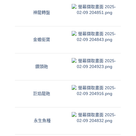
神龍轉盤
金蟾銜寶
鑽頭砲
巨焰龍砲
永生魚種