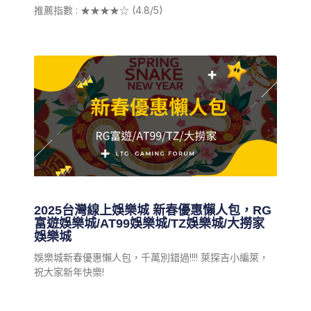
推薦指數 : ★★★★☆ (4.8/5)
2025台灣線上娛樂城 新春優惠懶人包，RG
富遊娛樂城/AT99娛樂城/TZ娛樂城/大撈家
娛樂城
娛樂城新春優惠懶人包，千萬別錯過!!!! 萊探吉小編萊，
祝大家新年快樂!