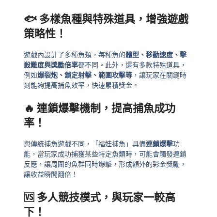
🐟 多樣魚種與特殊道具，增強遊戲
策略性！
遊戲內設計了多種魚類，每種魚的
體型、移動速度、擊
殺難度與獎勵倍率
都不同。此外，還有多款特殊道具，
例如
爆裂炮、鎖定射擊、範圍攻擊等
，讓玩家在關鍵時
刻能夠提高捕魚效率，快速累積獎金。
🔥 連鎖爆擊機制，提高捕魚成功
率！
與傳統捕魚遊戲不同，「福娃捕魚」具備
連鎖爆擊
功
能，當玩家成功捕獲某些特定魚類時，可能會觸發連鎖
反應，讓周圍的魚群同時爆擊，形成額外的彩金獎勵，
讓收益瞬間翻倍！
🆚 多人競技模式，與玩家一較高
下！