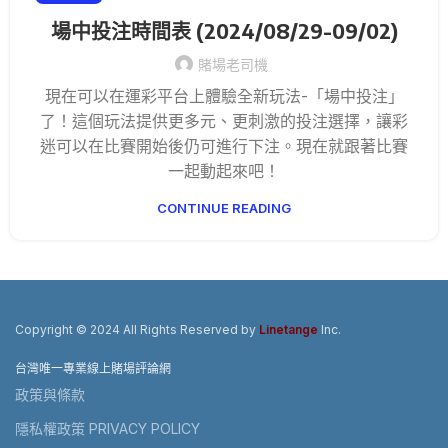
場中投注時間表 (2024/08/29-09/02)
賭場老司機
現在可以在運彩平台上體驗全新玩法-「場中投注」
了！這個玩法提供更多元、更刺激的投注選擇，讓彩
迷可以在比賽開始後仍可進行下注。現在就跟著比賽
一起動起來吧！
CONTINUE READING
Copyright © 2024 All Rights Reserved by
Linetange
Inc.
台灣唯一專業線上賭場評論網
政策與條款
隱私權政策 PRIVACY POLICY