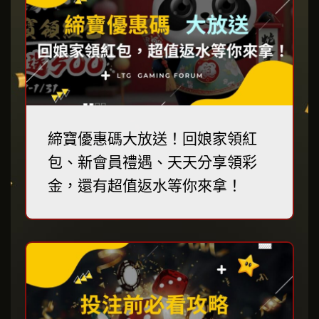
締寶優惠碼大放送！回娘家領紅
包、新會員禮遇、天天分享領彩
金，還有超值返水等你來拿！