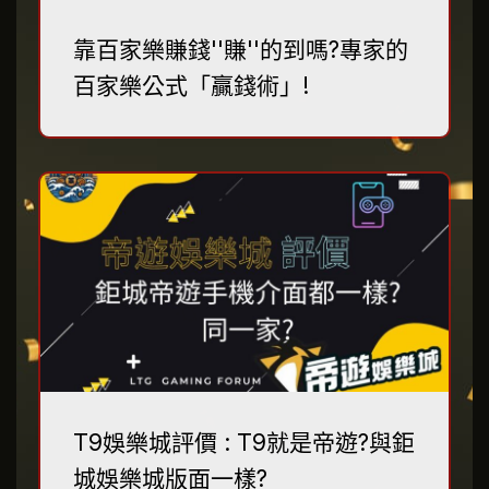
靠百家樂賺錢''賺''的到嗎?專家的
百家樂公式「贏錢術」!
T9娛樂城評價 : T9就是帝遊?與鉅
城娛樂城版面一樣?