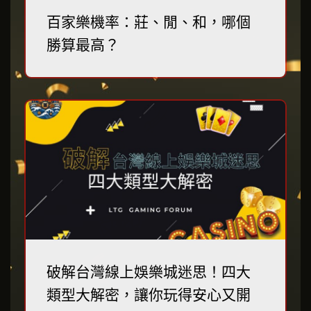
百家樂機率：莊、閒、和，哪個
勝算最高？
破解台灣線上娛樂城迷思！四大
類型大解密，讓你玩得安心又開