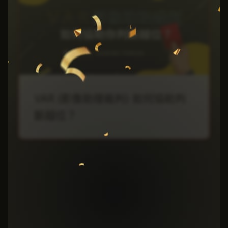
VAR (影像助理裁判) 如何協助判
斷越位？