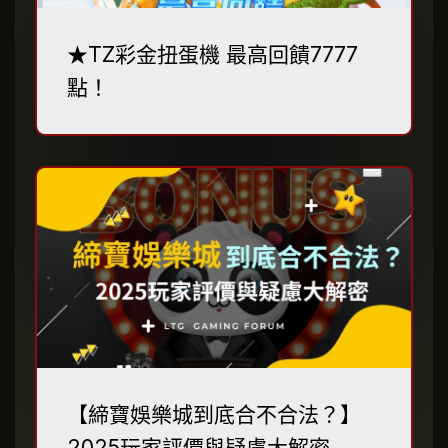
★TZ彩金扭蛋機 最高回饋7777
點！
【締寶娛樂城到底合不合法？】
2025玩家評價與疑慮大解密