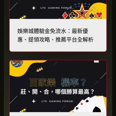
娛樂城體驗金免流水：最新優
惠、提領攻略、推薦平台全解析