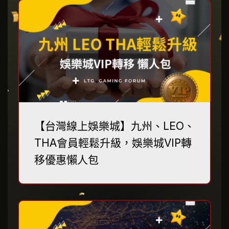
【台灣線上娛樂城】九州、LEO、
THA會員輕鬆升級，娛樂城VIP轉
移優惠懶人包