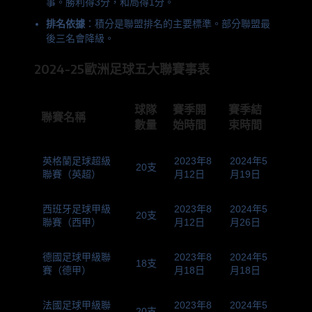
事。勝利得3分，和局得1分。
排名依據
：積分是聯盟排名的主要標準。部分聯盟最
後三名會降級。
2024-25歐洲足球五大聯賽事表
球隊
賽季開
賽季結
聯賽名稱
數量
始時間
束時間
英格蘭足球超級
2023年8
2024年5
20支
聯賽（英超）
月12日
月19日
西班牙足球甲級
2023年8
2024年5
20支
聯賽（西甲）
月12日
月26日
德國足球甲級聯
2023年8
2024年5
18支
賽（德甲）
月18日
月18日
法國足球甲級聯
2023年8
2024年5
20支