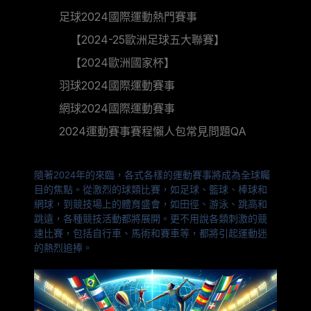
足球2024國際運動熱門賽事
【2024-25歐洲足球五大聯賽】
【2024歐洲國家杯】
羽球2024國際運動賽事
網球2024國際運動賽事
2024運動賽事賽程懶人包常見問題QA
隨著2024年的來臨，各式各樣的運動賽事將成為全球矚
目的焦點。從激烈的球類比賽，如足球、籃球、棒球和
網球，到競技場上的體育盛會，如田徑、游泳、跳高和
跳遠，各種競技活動都將展開。更不用說各類刺激的競
速比賽，包括自行車、馬術和賽車等，都將引起運動迷
的熱烈追捧。