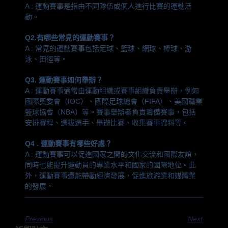
A : 運動賽事是指由不同隊伍或個人進行比賽的運動活
動。
Q2.有哪些常見的運動賽事？
A : 常見的運動賽事包括足球、籃球、網球、棒球、游
泳、田徑等。
Q3. 運動賽事如何舉辦？
A : 運動賽事通常由運動組織或賽事組織負責舉辦，例如
國際奧委會（IOC）、國際足球總會（FIFA）、美國職業
籃球協會（NBA）等。賽事舉辦者負責籌備賽事，包括
安排賽程、選拔選手、舉辦比賽、收集賽事資料等。
Q4 . 運動賽事有哪些好處？
A : 運動賽事可以促進國家之間的文化交流和國際友誼，
同時也能提升運動員的專業水平和國家的國際地位。此
外，運動賽事還能帶動經濟發展，促進旅游業和媒體業
的發展。
Previous
Next