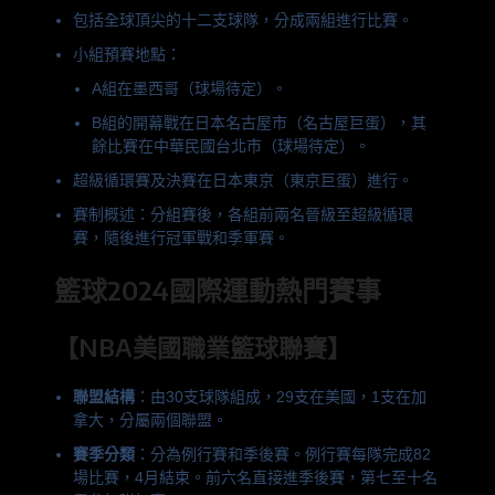
包括全球頂尖的十二支球隊，分成兩組進行比賽。
小組預賽地點：
A組在墨西哥（球場待定）。
B組的開幕戰在日本名古屋市（名古屋巨蛋），其
餘比賽在中華民國台北市（球場待定）。
超級循環賽及決賽在日本東京（東京巨蛋）進行。
賽制概述：分組賽後，各組前兩名晉級至超級循環
賽，隨後進行冠軍戰和季軍賽。
籃球2024
國際運動熱門賽事
【NBA美國職業籃球聯賽】
聯盟結構
：由30支球隊組成，29支在美國，1支在加
拿大，分屬兩個聯盟。
賽季分類
：分為例行賽和季後賽。例行賽每隊完成82
場比賽，4月結束。前六名直接進季後賽，第七至十名