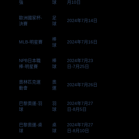
強
球
月10日
歐洲國家杯-
足
2024年7月14日
決賽
球
棒
MLB-明星賽
2024年7月16日
球
NPB日本職
棒
2024年7月23
棒-明星賽
球
日-7月25日
奧林匹克運
奧
2024年7月26日
動會
運
巴黎奧運-羽
羽
2024年7月27
球
球
日-8月5日
巴黎奧運-桌
桌
2024年7月27
球
球
日-8月10日