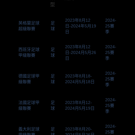
型
2023年8月12
2024-
英格蘭足球
足
日-2024年5月19
25賽
超級聯賽
球
日
季
2023年8月12
2024-
西班牙足球
足
日-2024月5月26
25賽
甲級聯賽
球
日
季
2024-
德國足球甲
足
2023年8月18-
25賽
級聯賽
球
2024月5月18日
季
2024-
法國足球甲
足
2023年8月12-
25賽
級聯賽
球
2024月5月19日
季
2024-
義大利足球
足
2023年8月20-
25賽
甲級聯賽
球
2024月5月26日