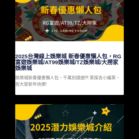
2025台灣線上娛樂城 新春優惠懶人包，RG
富遊娛樂城/AT99娛樂城/TZ娛樂城/大撈家
娛樂城
娛樂城新春優惠懶人包，千萬別錯過!!!! 萊探吉小編萊，
祝大家新年快樂!