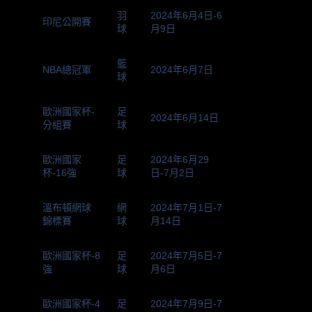
羽
2024年6月4日-6
印尼公開賽
球
月9日
籃
NBA總冠軍
2024年6月7日
球
歐洲國家杯-
足
2024年6月14日
分組賽
球
歐洲國家
足
2024年6月29
杯-16強
球
日-7月2日
溫布頓網球
網
2024年7月1日-7
錦標賽
球
月14日
歐洲國家杯-8
足
2024年7月5日-7
強
球
月6日
歐洲國家杯-4
足
2024年7月9日-7