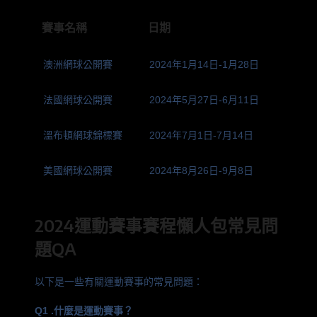
賽事名稱
日期
澳洲網球公開賽
2024年1月14日-1月28日
法國網球公開賽
2024年5月27日-6月11日
溫布頓網球錦標賽
2024年7月1日-7月14日
美國網球公開賽
2024年8月26日-9月8日
2024運動賽事賽程懶人包常見問
題QA
以下是一些有關運動賽事的常見問題：
Q1 .什麼是運動賽事？