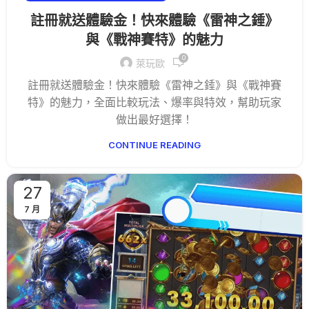
註冊就送體驗金！快來體驗《雷神之錘》
與《戰神賽特》的魅力
0
萊玩歐
註冊就送體驗金！快來體驗《雷神之錘》與《戰神賽
特》的魅力，全面比較玩法、爆率與特效，幫助玩家
做出最好選擇！
CONTINUE READING
27
7 月