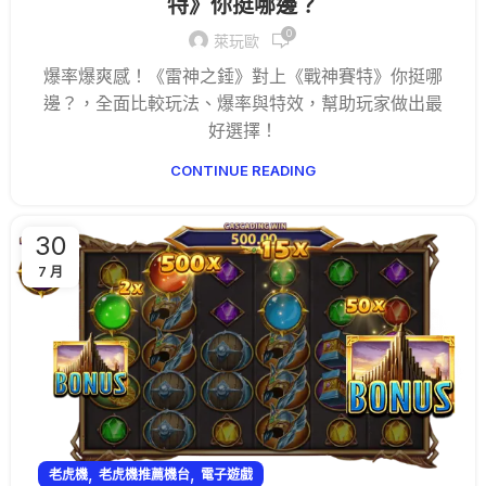
特》你挺哪邊？
0
萊玩歐
爆率爆爽感！《雷神之錘》對上《戰神賽特》你挺哪
邊？，全面比較玩法、爆率與特效，幫助玩家做出最
好選擇！
CONTINUE READING
30
7 月
,
,
老虎機
老虎機推薦機台
電子遊戲