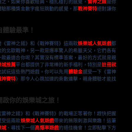
總之，如果你喜歡經典、穩扎穩打的感覺，
雷神之錘
是你
體驗那種獎金數字瘋狂跳動的感覺，那
戰神賽特
絕對讓你
自體驗最準！
對《雷神之錘》和《戰神賽特》這兩款
娛樂城人氣遊戲
都
敗的北歐戰神，另一款是爆率驚人的希臘天父，它們各有
一款最適合你呢？其實沒有標準答案，最好的方式就是親
樂城推薦
平台都提供了非常棒的新手福利，特別是
註冊就
地試玩這些熱門遊戲。你可以先用
體驗金
感受一下《雷神
戰神賽特
》那令人心跳加速的乘數連擊，親身體驗才能找
開啟你的娛樂城之旅！
《雷神之錘》和《戰神賽特》的戰場正等著你！趕快把握
感受這兩款
娛樂城人氣遊戲
帶來的無限刺激與樂趣！這筆
樂城
、尋找下一個
高爆率遊戲
的絕佳機會！立即點擊下方