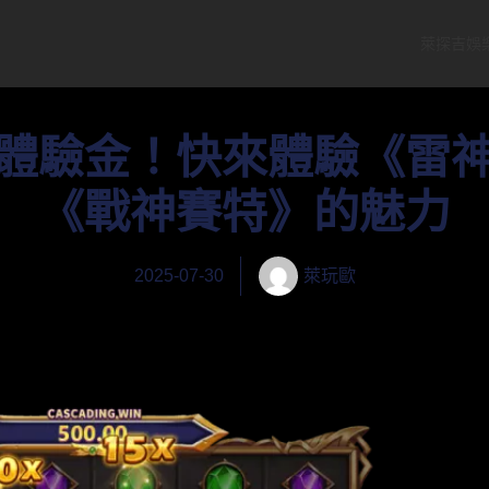
萊探吉
娛
體驗金！快來體驗《雷
《戰神賽特》的魅力
2025-07-30
萊玩歐