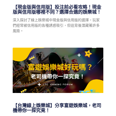
【現金版與信用版】投注前必看攻略！現金
版與信用版哪裡不同？選擇合適的娛樂城！
深入探討了線上娛樂城中現金版與信用版的選擇，玩家
們經常被信用版的各種誘惑吸引，但這背後潛藏著許多
風險。
【台灣線上娛樂城】分享富遊娛樂城，老司
機帶你一探究竟！