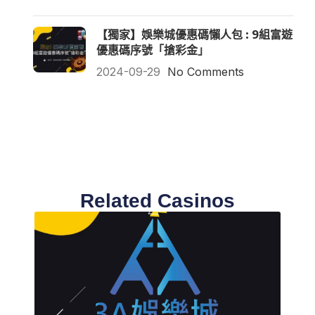
【獨家】娛樂城優惠碼懶人包 : 9組富遊
優惠碼序號「搶彩金」
2024-09-29
No Comments
Related Casinos