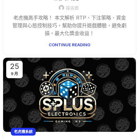
探吉郎
老虎機高手攻略！ 本文解析 RTP、下注策略、資金
管理與心態控制技巧，幫助你提升遊戲體驗，避免虧
損，最大化獎金收益！
CONTINUE READING
25
9 月
老虎機系統