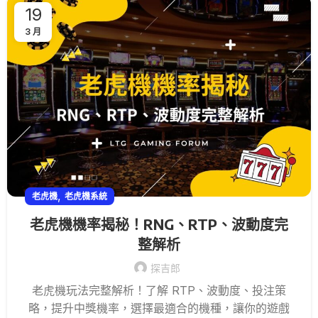
19
3 月
,
老虎機
老虎機系統
老虎機機率揭秘！RNG、RTP、波動度完
整解析
探吉郎
老虎機玩法完整解析！了解 RTP、波動度、投注策
略，提升中獎機率，選擇最適合的機種，讓你的遊戲