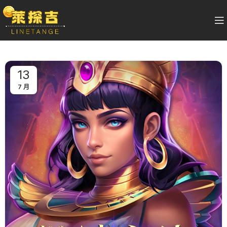
13
7 月