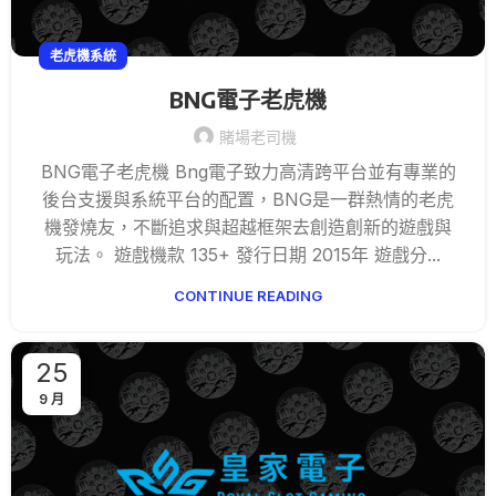
老虎機系統
BNG電子老虎機
賭場老司機
BNG電子老虎機 Bng電子致力高清跨平台並有專業的
後台支援與系統平台的配置，BNG是一群熱情的老虎
機發燒友，不斷追求與超越框架去創造創新的遊戲與
玩法。 遊戲機款 135+ 發行日期 2015年 遊戲分...
CONTINUE READING
25
9 月