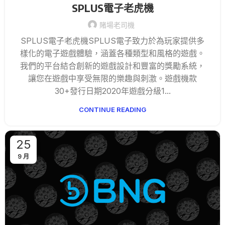
SPLUS電子老虎機
賭場老司機
SPLUS電子老虎機SPLUS電子致力於為玩家提供多
樣化的電子遊戲體驗，涵蓋各種類型和風格的遊戲。
我們的平台結合創新的遊戲設計和豐富的獎勵系統，
讓您在遊戲中享受無限的樂趣與刺激。遊戲機款
30+發行日期2020年遊戲分級1...
CONTINUE READING
25
9 月