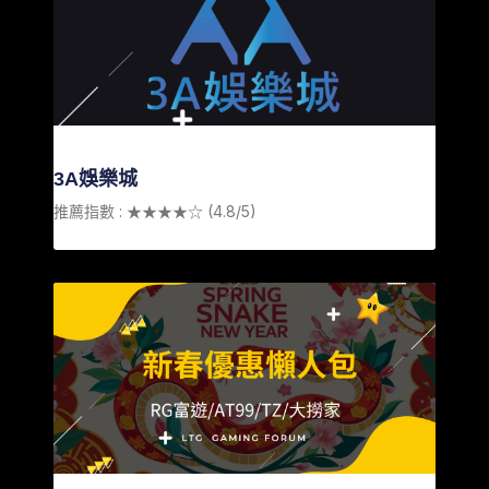
3A娛樂城
推薦指數 : ★★★★☆ (4.8/5)