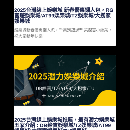
2025台灣線上娛樂城 新春優惠懶人包，RG
富遊娛樂城/AT99娛樂城/TZ娛樂城/大撈家
娛樂城
娛樂城新春優惠懶人包，千萬別錯過!!!! 萊探吉小編萊，
祝大家新年快樂!
2025台灣線上娛樂城推薦，最有潛力娛樂城
五家介紹 : DB締寶娛樂城/TZ娛樂城/AT99