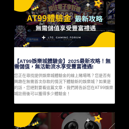
【AT99娛樂城體驗金】2025最新攻略！無
需儲值，無活動流水享受豐富禮遇!
您正在尋找提供娛樂城體驗金的線上賭場嗎？您是否有
興趣在無需首次存款的情況下體驗新的娛樂城？如果是
的話，您絕對要看這篇文章，我們將告訴您在AT99娛樂
城註冊後可以獲得多少體驗金！