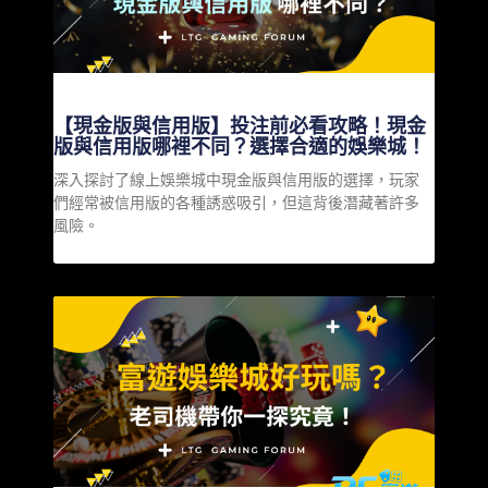
【現金版與信用版】投注前必看攻略！現金
版與信用版哪裡不同？選擇合適的娛樂城！
深入探討了線上娛樂城中現金版與信用版的選擇，玩家
們經常被信用版的各種誘惑吸引，但這背後潛藏著許多
風險。