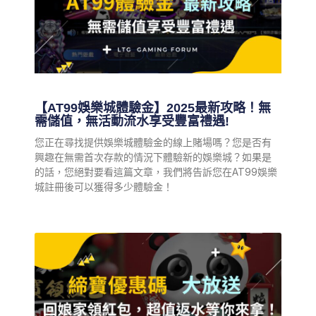
【AT99娛樂城體驗金】2025最新攻略！無
需儲值，無活動流水享受豐富禮遇!
您正在尋找提供娛樂城體驗金的線上賭場嗎？您是否有
興趣在無需首次存款的情況下體驗新的娛樂城？如果是
的話，您絕對要看這篇文章，我們將告訴您在AT99娛樂
城註冊後可以獲得多少體驗金！