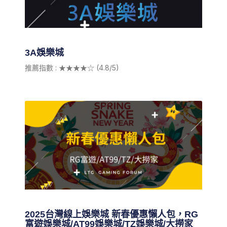
3A娛樂城
推薦指數 : ★★★★☆ (4.8/5)
2025台灣線上娛樂城 新春優惠懶人包，RG
富遊娛樂城/AT99娛樂城/TZ娛樂城/大撈家