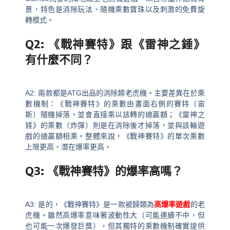
景，特色是消除玩法、隨機乘數寶珠以及刺激的免費旋
轉模式。
Q2: 《戰神賽特》跟《雷神之錘》
有什麼不同？
A2: 兩款都是ATG出品的消除類老虎機。主要差異在於乘
數機制：《戰神賽特》的乘數由畫面右側的賽特（宙
斯）隨機掉落，並會直接乘以該轉的總贏額；《雷神之
錘》的乘數（炸彈）則是在消除後才掉落，並與該輪遊
戲的總贏額相乘。整體來說，《戰神賽特》的單次乘數
上限更高，潛在爆率更高。
Q3: 《戰神賽特》的爆率高嗎？
A3: 是的，《戰神賽特》是一款被歸類為
高爆率遊戲
的老
虎機。雖然高爆率意味著波動性大（可能連續不中，但
也可能一次爆發巨獎），但其獨特的乘數機制確實提供