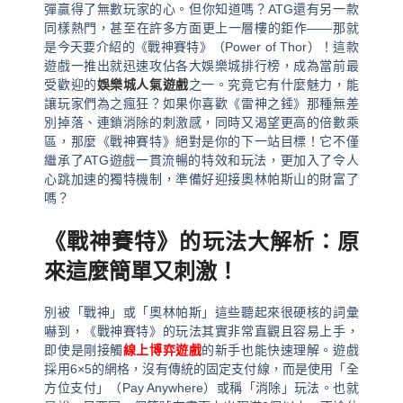
彈贏得了無數玩家的心。但你知道嗎？ATG還有另一款
同樣熱門，甚至在許多方面更上一層樓的鉅作——那就
是今天要介紹的《戰神賽特》（Power of Thor）！這款
遊戲一推出就迅速攻佔各大娛樂城排行榜，成為當前最
受歡迎的
娛樂城人氣遊戲
之一。究竟它有什麼魅力，能
讓玩家們為之瘋狂？如果你喜歡《雷神之錘》那種無差
別掉落、連鎖消除的刺激感，同時又渴望更高的倍數乘
區，那麼《戰神賽特》絕對是你的下一站目標！它不僅
繼承了ATG遊戲一貫流暢的特效和玩法，更加入了令人
心跳加速的獨特機制，準備好迎接奧林帕斯山的財富了
嗎？
《戰神賽特》的玩法大解析：原
來這麼簡單又刺激！
別被「戰神」或「奧林帕斯」這些聽起來很硬核的詞彙
嚇到，《戰神賽特》的玩法其實非常直觀且容易上手，
即使是剛接觸
線上博弈遊戲
的新手也能快速理解。遊戲
採用6×5的網格，沒有傳統的固定支付線，而是使用「全
方位支付」（Pay Anywhere）或稱「消除」玩法。也就