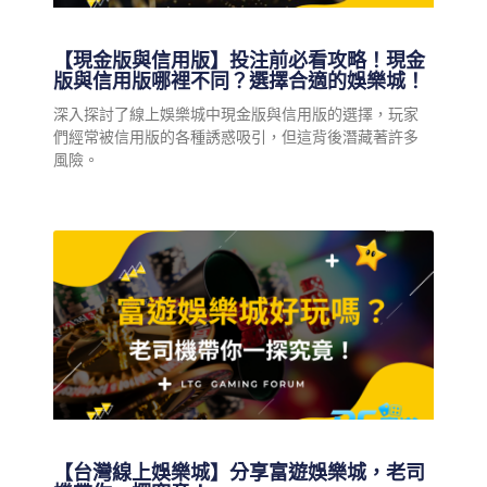
【現金版與信用版】投注前必看攻略！現金
版與信用版哪裡不同？選擇合適的娛樂城！
深入探討了線上娛樂城中現金版與信用版的選擇，玩家
們經常被信用版的各種誘惑吸引，但這背後潛藏著許多
風險。
【台灣線上娛樂城】分享富遊娛樂城，老司