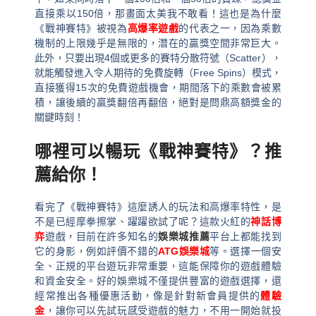
直接乘以150倍，那畫面太美我不敢看！這也是為什麼
《戰神賽特》被視為
高爆率遊戲
的代表之一，因為乘數
機制的上限幾乎是無限的，潛在的贏獎空間非常巨大。
此外，只要出現4個或更多的賽特分散符號（Scatter），
就能觸發進入令人期待的免費旋轉（Free Spins）模式，
直接獲得15次的免費遊戲機會，期間落下的乘數會被累
積，讓後續的贏獎翻倍再翻倍，絕對是問鼎高額獎金的
關鍵時刻！
哪裡可以暢玩《戰神賽特》？推
薦給你！
看完了《戰神賽特》這麼誘人的玩法和高爆率特性，是
不是已經摩拳擦掌、躍躍欲試了呢？這款火紅的
神話博
弈
遊戲，目前在許多知名的
娛樂城推薦
平台上都能找到
它的身影，例如評價不錯的
ATG娛樂城
等。選擇一個安
全、正規的平台遊玩非常重要，這能保障你的遊戲體驗
和資金安全。好的娛樂城不僅提供豐富的遊戲選擇，還
經常推出各種優惠活動，像是針對新會員提供的
體驗
金
，讓你可以先試玩感受遊戲的魅力，不用一開始就投