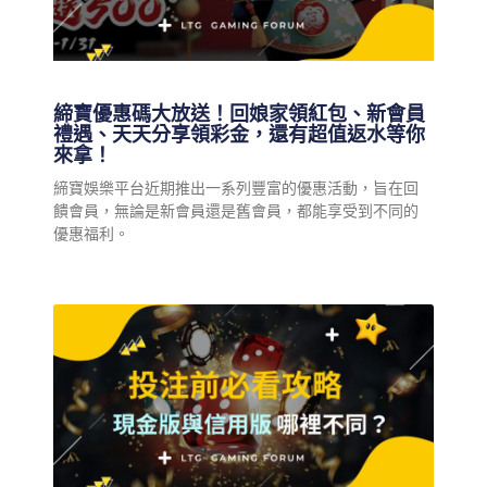
締寶優惠碼大放送！回娘家領紅包、新會員
禮遇、天天分享領彩金，還有超值返水等你
來拿！
締寶娛樂平台近期推出一系列豐富的優惠活動，旨在回
饋會員，無論是新會員還是舊會員，都能享受到不同的
優惠福利。