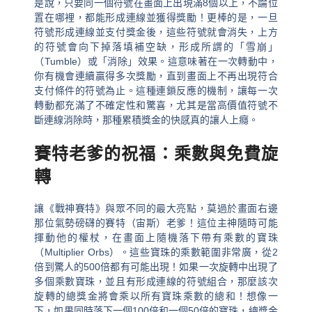
是說，只要同一個符號在畫面上出現滿8個以上，不論位
置在哪裡，都能形成連線並獲得獎勵！更棒的是，一旦
符號形成連線並支付獎金後，這些符號就會消失，上方
的符號會向下掉落填補空缺，形成所謂的「雪崩」
（Tumble）或「消除」效果。這意味著在一次轉動中，
你有機會連續贏得多次獎勵，直到畫面上不再出現符合
支付條件的符號為止。這種連鎖反應的機制，讓每一次
轉動都充滿了不確定性和驚喜，尤其是當高價值符號不
斷連線消除時，那種累積獎金的快感真的讓人上癮。
賽特老爹的祝福：乘數與免費旋
轉
讓《戰神賽特》與眾不同的最大亮點，莫過於畫面右邊
那位氣勢磅礴的賽特（宙斯）老爹！這位主神隨時可能
揮動他的權杖，在畫面上隨機落下帶有乘數的寶珠
（Multiplier Orbs）。這些寶珠的乘數範圍非常廣，從2
倍到驚人的500倍都有可能出現！如果一次旋轉中出現了
多個乘數寶珠，並且有形成連線的符號組合，那麼該次
旋轉的總獎金將會乘以所有寶珠乘數的總和！想像一
下，如果同時落下一個100倍和一個50倍的寶珠，總獎金