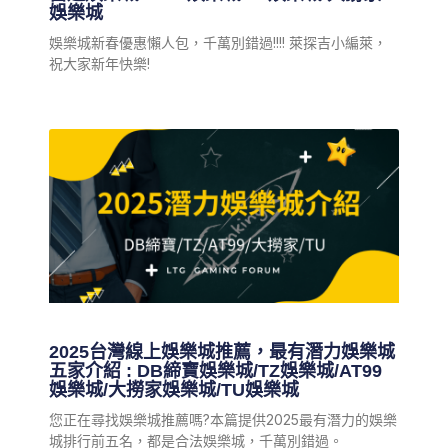
娛樂城
娛樂城新春優惠懶人包，千萬別錯過!!!! 萊探吉小編萊，
祝大家新年快樂!
2025台灣線上娛樂城推薦，最有潛力娛樂城
五家介紹 : DB締寶娛樂城/TZ娛樂城/AT99
娛樂城/大撈家娛樂城/TU娛樂城
您正在尋找娛樂城推薦嗎?本篇提供2025最有潛力的娛樂
城排行前五名，都是合法娛樂城，千萬別錯過。