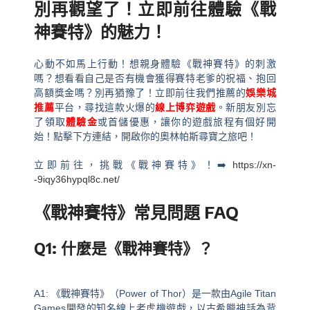
別再觀望了！立即前往體驗《戰
神賽特》的魅力！
心動不如馬上行動！想親身體驗《戰神賽特》的刺激
嗎？想看看自己是否有機會獲得賽特老爹的祝福、抱回
高額獎金嗎？別再猶豫了！立即前往我們推薦的
娛樂城
推薦
平台，尋找這款火爆的
線上博弈遊戲
。新朋友別忘
了領取
體驗金
或首儲優惠，讓你的遊戲旅程有個好開
始！點擊下方連結，開啟你的奧林帕斯尋寶之旅吧！
立即前往，挑戰《戰神賽特》！➡️
https://xn-
-9iqy36hypql8c.net/
《戰神賽特》常見問題 FAQ
Q1: 什麼是《戰神賽特》？
A1: 《戰神賽特》（Power of Thor）是一款由Agile Titan
Games開發的知名線上老虎機遊戲，以古希臘神話為背