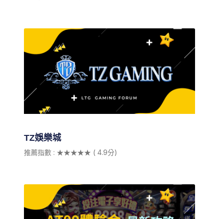
TZ娛樂城
推薦指數 : ★★★★★ ( 4.9分)