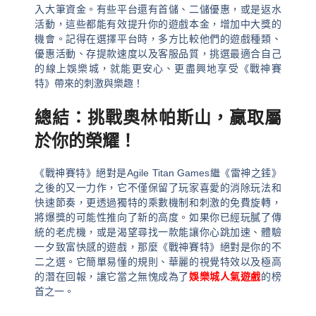
入大筆資金。有些平台還有首儲、二儲優惠，或是返水
活動，這些都能有效提升你的遊戲本金，增加中大獎的
機會。記得在選擇平台時，多方比較他們的遊戲種類、
優惠活動、存提款速度以及客服品質，挑選最適合自己
的線上娛樂城，就能更安心、更盡興地享受《戰神賽
特》帶來的刺激與樂趣！
總結：挑戰奧林帕斯山，贏取屬
於你的榮耀！
《戰神賽特》絕對是Agile Titan Games繼《雷神之錘》
之後的又一力作，它不僅保留了玩家喜愛的消除玩法和
快速節奏，更透過獨特的乘數機制和刺激的免費旋轉，
將爆獎的可能性推向了新的高度。如果你已經玩膩了傳
統的老虎機，或是渴望尋找一款能讓你心跳加速、體驗
一夕致富快感的遊戲，那麼《戰神賽特》絕對是你的不
二之選。它簡單易懂的規則、華麗的視覺特效以及極高
的潛在回報，讓它當之無愧成為了
娛樂城人氣遊戲
的榜
首之一。