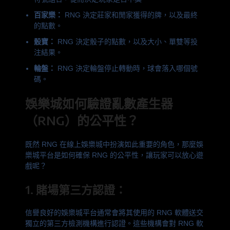
百家樂：
RNG 決定莊家和閒家獲得的牌，以及最終
的點數。
骰寶：
RNG 決定骰子的點數，以及大小、單雙等投
注結果。
輪盤：
RNG 決定輪盤停止轉動時，球會落入哪個號
碼。
娛樂城如何驗證亂數產生器
（RNG）的公平性？
既然 RNG 在線上娛樂城中扮演如此重要的角色，那麼娛
樂城平台是如何確保 RNG 的公平性，讓玩家可以放心遊
戲呢？
1. 賭場第三方認證：
信譽良好的娛樂城平台通常會將其使用的 RNG 軟體送交
獨立的第三方檢測機構進行認證。這些機構會對 RNG 軟