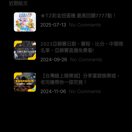
近期貼文
★TZ彩金扭蛋機 最高回饋7777點！
2025-07-13
No Comments
2023亞錦賽日期、賽程、比分、中華隊
名單、亞錦賽直播免費看!
2024-09-26
No Comments
【台灣線上娛樂城】分享富遊娛樂城，
老司機帶你一探究竟！
2024-11-06
No Comments