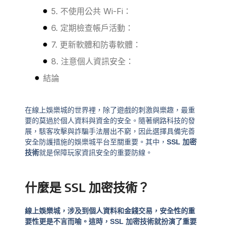
5. 不使用公共 Wi-Fi：
6. 定期檢查帳戶活動：
7. 更新軟體和防毒軟體：
8. 注意個人資訊安全：
結論
在線上娛樂城的世界裡，除了遊戲的刺激與樂趣，最重
要的莫過於個人資料與資金的安全。隨著網路科技的發
展，駭客攻擊與詐騙手法層出不窮，因此選擇具備完善
安全防護措施的娛樂城平台至關重要。其中，
SSL 加密
技術
就是保障玩家資訊安全的重要防線。
什麼是 SSL 加密技術？
線上娛樂城，涉及到個人資料和金錢交易，安全性的重
要性更是不言而喻。這時，SSL 加密技術就扮演了重要