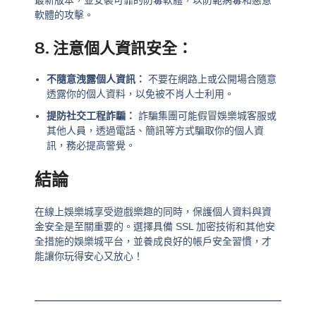
最新版本，並安裝可靠的防毒軟體，以防範病毒和惡意
軟體的攻擊。
8. 注意個人資訊安全：
不隨意洩露個人資訊：
不要在網路上或公開場合隨意
透露你的個人資料，以免被不肖人士利用。
提防社交工程詐騙：
詐騙集團可能假冒娛樂城客服或
其他人員，透過電話、簡訊等方式騙取你的個人資
訊，務必提高警覺。
結論
在線上娛樂城享受遊戲樂趣的同時，保護個人資料與資
金安全是至關重要的。選擇具備 SSL 加密技術和其他安
全措施的娛樂城平台，並養成良好的帳戶安全習慣，才
能讓你玩得安心又放心！