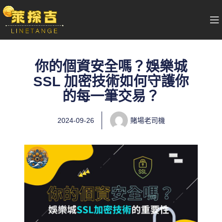
你的個資安全嗎？娛樂城
SSL 加密技術如何守護你
的每一筆交易？
2024-09-26
賭場老司機