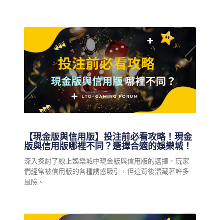
【現金版與信用版】投注前必看攻略！現金
版與信用版哪裡不同？選擇合適的娛樂城！
深入探討了線上娛樂城中現金版與信用版的選擇，玩家
們經常被信用版的各種誘惑吸引，但這背後潛藏著許多
風險。