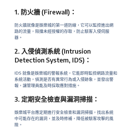
1. 防火牆 (Firewall)：
防火牆就像是娛樂城的第一道防線，它可以監控進出網
路的流量，阻擋未經授權的存取，防止駭客入侵伺服
器。
2. 入侵偵測系統 (Intrusion
Detection System, IDS)：
IDS 就像是娛樂城的警報系統，它能即時監控網路流量和
系統活動，偵測是否有異常行為或入侵跡象，並發出警
報，讓管理員能及時採取應對措施。
3. 定期安全檢查與漏洞掃描：
娛樂城平台應定期進行安全檢查和漏洞掃描，找出系統
中可能存在的漏洞，並及時修補，降低被駭客攻擊的風
險。