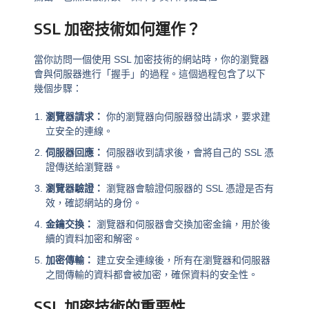
SSL 加密技術如何運作？
當你訪問一個使用 SSL 加密技術的網站時，你的瀏覽器
會與伺服器進行「握手」的過程。這個過程包含了以下
幾個步驟：
瀏覽器請求：
你的瀏覽器向伺服器發出請求，要求建
立安全的連線。
伺服器回應：
伺服器收到請求後，會將自己的 SSL 憑
證傳送給瀏覽器。
瀏覽器驗證：
瀏覽器會驗證伺服器的 SSL 憑證是否有
效，確認網站的身份。
金鑰交換：
瀏覽器和伺服器會交換加密金鑰，用於後
續的資料加密和解密。
加密傳輸：
建立安全連線後，所有在瀏覽器和伺服器
之間傳輸的資料都會被加密，確保資料的安全性。
SSL 加密技術的重要性