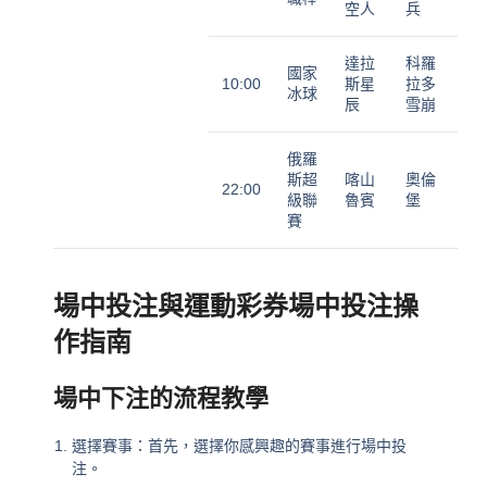
空人
兵
達拉
科羅
國家
10:00
斯星
拉多
冰球
辰
雪崩
俄羅
斯超
喀山
奧倫
22:00
級聯
魯賓
堡
賽
場中投注與運動彩券場中投注操
作指南
場中下注的流程教學
選擇賽事：首先，選擇你感興趣的賽事進行場中投
注。