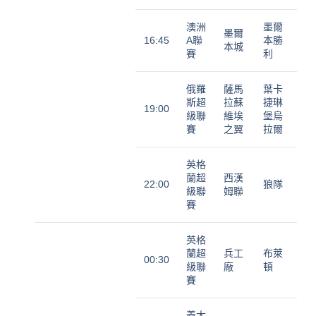
澳洲
墨爾
墨爾
16:45
A聯
本勝
本城
賽
利
俄羅
薩馬
葉卡
斯超
拉蘇
捷琳
19:00
級聯
維埃
堡烏
賽
之翼
拉爾
英格
蘭超
西漢
22:00
狼隊
級聯
姆聯
賽
英格
蘭超
兵工
布萊
00:30
級聯
廠
頓
賽
義大