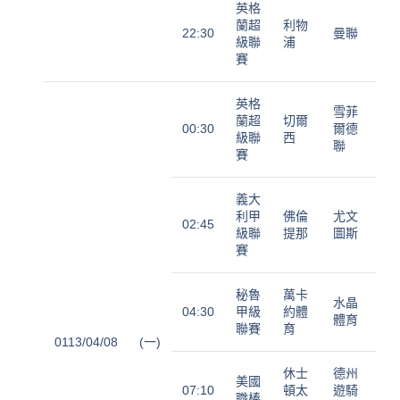
英格
蘭超
利物
22:30
曼聯
級聯
浦
賽
英格
雪菲
蘭超
切爾
00:30
爾德
級聯
西
聯
賽
義大
利甲
佛倫
尤文
02:45
級聯
提那
圖斯
賽
秘魯
萬卡
水晶
04:30
甲級
約體
體育
聯賽
育
0113/04/08
(一)
休士
德州
美國
07:10
頓太
遊騎
職棒