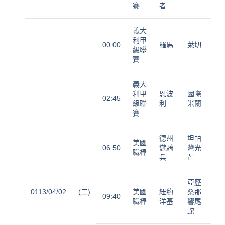
賽
者
義大
利甲
00:00
羅馬
萊切
級聯
賽
義大
利甲
恩波
國際
02:45
級聯
利
米蘭
賽
德州
坦帕
美國
06:50
遊騎
灣光
職棒
兵
芒
亞歷
0113/04/02
(二)
美國
紐約
桑那
09:40
職棒
洋基
響尾
蛇