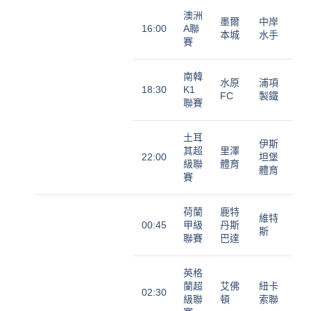
澳洲
墨爾
中岸
16:00
A聯
本城
水手
賽
南韓
水原
浦項
18:30
K1
FC
製鐵
聯賽
土耳
伊斯
其超
里澤
22:00
坦堡
級聯
體育
體育
賽
荷蘭
鹿特
維特
00:45
甲級
丹斯
斯
聯賽
巴達
英格
蘭超
艾佛
紐卡
02:30
級聯
頓
索聯