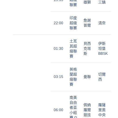
雄獅
三鎮
聯賽
印度
詹謝
22:00
超級
清奈
普爾
聯賽
土耳
貝西
伊斯
其超
01:30
克塔
坦堡
級聯
斯
BBSK
賽
英格
蘭超
切爾
03:15
曼聯
級聯
西
賽
南美
自由
佩納
羅薩
者盃
06:00
羅爾
里奧
小組
競技
中央
賽,G