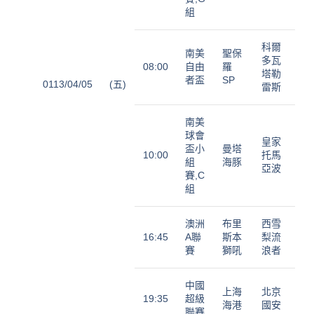
組
科爾
南美
聖保
多瓦
08:00
自由
羅
塔勒
者盃
SP
0113/04/05
(五)
雷斯
南美
球會
皇家
盃小
曼塔
10:00
托馬
組
海豚
亞波
賽,C
組
澳洲
布里
西雪
16:45
A聯
斯本
梨流
賽
獅吼
浪者
中國
上海
北京
19:35
超級
海港
國安
聯賽