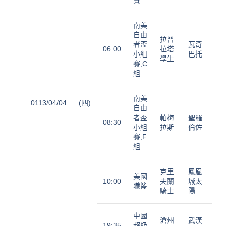
南美
自由
拉普
者盃
瓦奇
06:00
拉塔
小組
巴托
學生
賽,C
組
南美
0113/04/04
(四)
自由
者盃
帕梅
聖羅
08:30
小組
拉斯
倫佐
賽,F
組
克里
鳳凰
美國
10:00
夫蘭
城太
職籃
騎士
陽
中國
滄州
武漢
19:35
超級