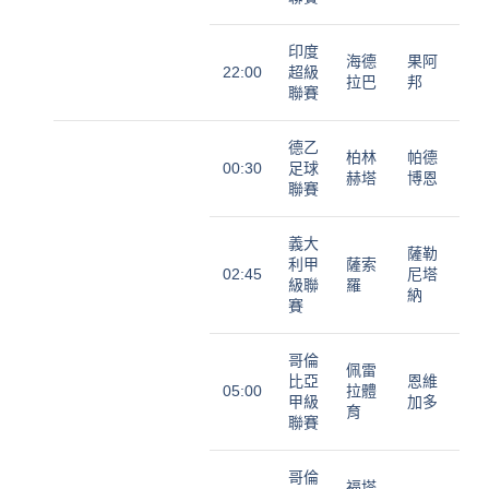
印度
海德
果阿
22:00
超級
拉巴
邦
聯賽
德乙
柏林
帕德
00:30
足球
赫塔
博恩
聯賽
義大
薩勒
利甲
薩索
02:45
尼塔
級聯
羅
納
賽
哥倫
佩雷
比亞
恩維
05:00
拉體
甲級
加多
育
聯賽
哥倫
福塔