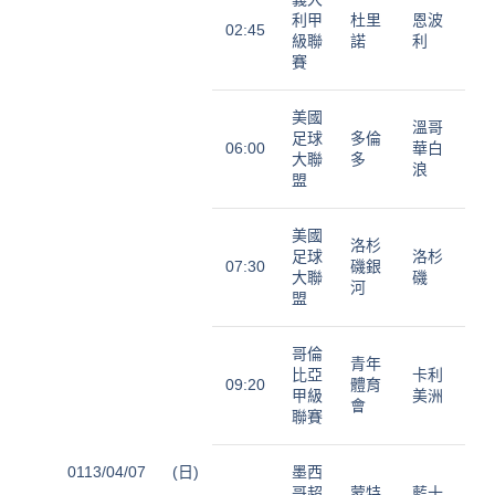
利甲
杜里
恩波
02:45
級聯
諾
利
賽
美國
溫哥
足球
多倫
06:00
華白
大聯
多
浪
盟
美國
洛杉
足球
洛杉
07:30
磯銀
大聯
磯
河
盟
哥倫
青年
比亞
卡利
09:20
體育
甲級
美洲
會
聯賽
0113/04/07
(日)
墨西
哥超
蒙特
藍十