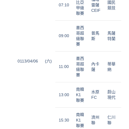
比亞
國民
07:10
雷薩
甲級
競技
CEIF
聯賽
墨西
哥超
普馬
馬薩
09:00
級聯
斯
特蘭
賽
墨西
0113/04/06
(六)
哥超
內卡
蒂華
11:00
級聯
薩
納
賽
南韓
水原
蔚山
13:00
K1
FC
現代
聯賽
南韓
濟州
仁川
15:30
K1
聯
聯
聯賽