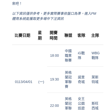
來吧！
以下資訊僅供參考，更多實際賽事依盤口為準，進入PM
體育系統能獲取更多場中下注資訊
星
開賽
比賽日期
聯盟
客隊
主隊
期
時間
中國
iG戰
WBG
18:00
職業
隊
戰隊
聯賽
英格
蘭冠
諾里
萊斯
19:30
0113/04/01
(一)
軍聯
奇城
特城
賽
英格
女王
蘭冠
公園
斯旺
22:00
軍聯
巡遊
西城