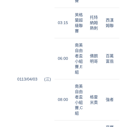
賽
英格
托特
蘭超
西漢
03:15
納姆
級聯
姆聯
熱刺
賽
南美
自由
者盃
佛朗
百萬
06:00
小組
明哥
富翁
賽,E
組
0113/04/03
(三)
南美
自由
者盃
格雷
08:00
強者
小組
米奧
賽,C
組