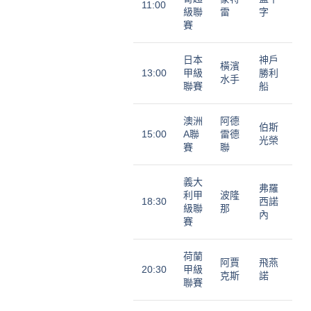
11:00
級聯
雷
字
賽
日本
神戶
橫濱
13:00
甲級
勝利
水手
聯賽
船
澳洲
阿德
伯斯
15:00
A聯
雷德
光榮
賽
聯
義大
弗羅
利甲
波隆
18:30
西諾
級聯
那
內
賽
荷蘭
阿賈
飛燕
20:30
甲級
克斯
諾
聯賽