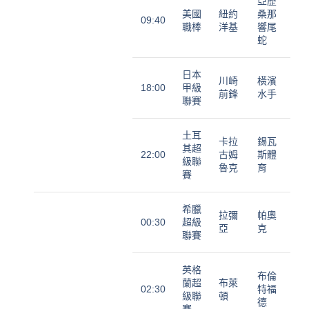
亞歷
美國
紐約
桑那
09:40
職棒
洋基
響尾
蛇
日本
川崎
橫濱
18:00
甲級
前鋒
水手
聯賽
土耳
卡拉
錫瓦
其超
22:00
古姆
斯體
級聯
魯克
育
賽
希臘
拉彌
帕奧
00:30
超級
亞
克
聯賽
英格
布倫
蘭超
布萊
02:30
特福
級聯
頓
德
賽