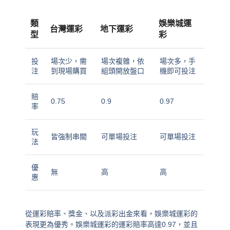
類
娛樂城運
台灣運彩
地下運彩
型
彩
投
場次少，需
場次複雜，依
場次多，手
注
到現場購買
組頭開放盤口
機即可投注
賠
0.75
0.9
0.97
率
玩
皆強制串關
可單場投注
可單場投注
法
優
無
高
高
惠
從運彩賠率、獎金、以及派彩出金來看，娛樂城運彩的
表現更為優秀。娛樂城運彩的運彩賠率高達0.97，並且