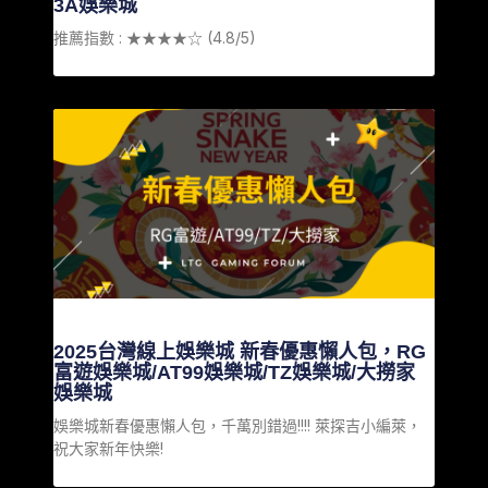
3A娛樂城
推薦指數 : ★★★★☆ (4.8/5)
2025台灣線上娛樂城 新春優惠懶人包，RG
富遊娛樂城/AT99娛樂城/TZ娛樂城/大撈家
娛樂城
娛樂城新春優惠懶人包，千萬別錯過!!!! 萊探吉小編萊，
祝大家新年快樂!