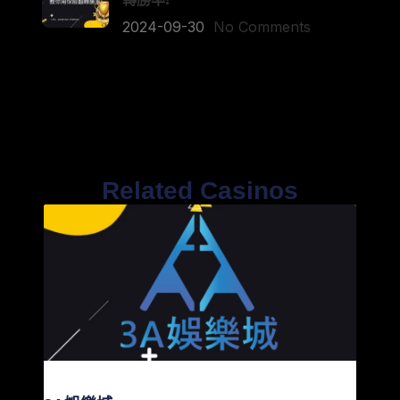
2024-09-30
No Comments
Related Casinos