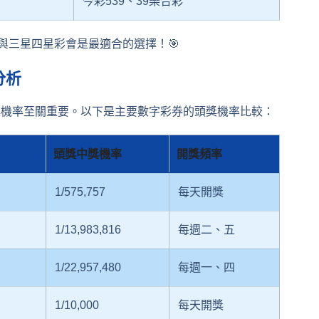
今彩539、39樂合彩
與三星四星彩會是最適合的選擇！🎯
分析
獎機率至關重要。以下是主要數字彩券的頭獎機率比較：
頭獎中獎機率
開獎頻率
1/575,757
每天開獎
1/13,983,816
每週二、五
1/22,957,480
每週一、四
1/10,000
每天開獎