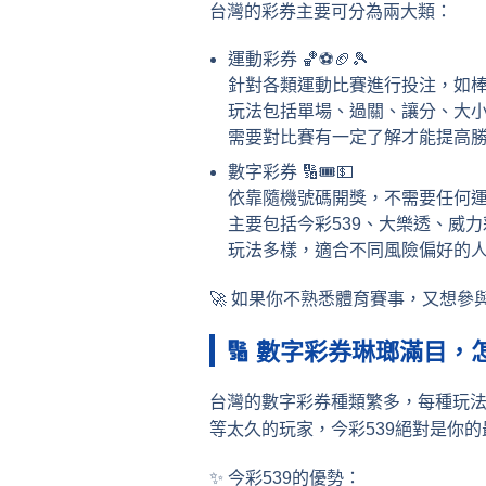
台灣的彩券主要可分為兩大類：
運動彩券 🏀⚽🏈🎾
針對各類運動比賽進行投注，如
玩法包括單場、過關、讓分、大
需要對比賽有一定了解才能提高
數字彩券 🔢🎟️💵
依靠隨機號碼開獎，不需要任何
主要包括今彩539、大樂透、威
玩法多樣，適合不同風險偏好的
🚀 如果你不熟悉體育賽事，又想
🔢 數字彩券琳瑯滿目
台灣的數字彩券種類繁多，每種玩
等太久的玩家，今彩539絕對是你
✨ 今彩539的優勢：