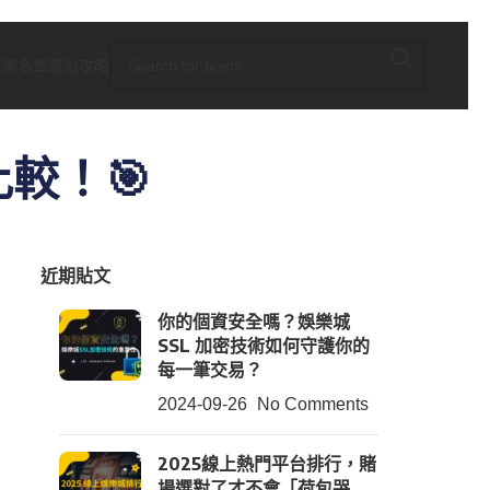
城
黑名單
遊戲攻略
較！🎯
近期貼文
你的個資安全嗎？娛樂城
SSL 加密技術如何守護你的
每一筆交易？
2024-09-26
No Comments
2025線上熱門平台排行，賭
場選對了才不會「荷包哭