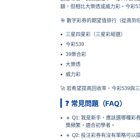
額，但相比大樂透或威力彩，今彩5
🎯 數字彩券的期望值排行（從高到
三星四星彩（三星彩組選）
今彩539
39樂合彩
大樂透
威力彩
🚀 若希望提高回收率，今彩539
❓ 常見問題（FAQ）
🔹 Q1: 我是新手，應該選哪種彩券
獎頻繁，適合初學者。
🔹 Q2: 投注彩券有沒有策略可