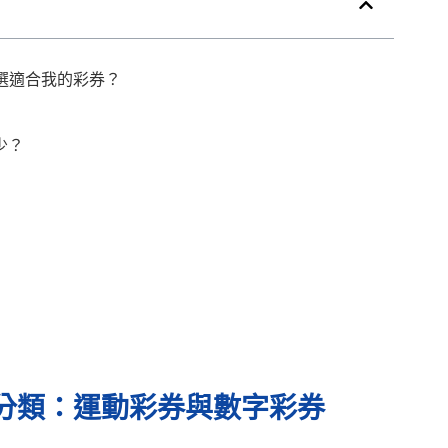
挑選適合我的彩券？
少？
的分類：運動彩券與數字彩券