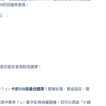
39的回報率更高。
低）：
與三星四星彩會是較佳選擇！
？ 👉
今彩539是最佳選擇！
簡單好懂、獎金固定、開
以提高中獎率？ 👉 數字彩券純屬隨機，但可以透過「小額