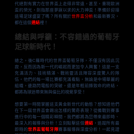
代絕對有實力在世界盃上走得非常遠，甚至，重現歐洲
盃的榮光，劍指那座夢寐以求的大力神盃！準備好迎接
這場足球盛宴了嗎？所有關於
世界盃分析
和最新賽況，
都在這個
連結
裡！
總結與呼籲：不容錯過的葡萄牙
足球新時代！
總之，後C羅時代的世界盃葡萄牙隊，不僅沒有因此沉
寂，反而因為新一代的崛起而更加令人興奮！這是一支
充滿活力、技術精湛、戰術靈活且陣容深度驚人的隊
伍。他們的每一場比賽都充滿看點，無論是中場華麗的
組織，邊路閃電般的突破，還是年輕前鋒致命的終結，
都將為球迷帶來無與倫比的視覺享受！
想要第一時間掌握這支黃金新世代的動態？想知道他們
在下一屆世界盃會踢出怎樣的驚奇表現？從備戰到賽事
進行中的每一個精彩瞬間，我們都將為您帶來最即時、
最深入的報導與分析！立刻點擊這個
連結
，追蹤所有最
即時的
世界盃葡萄牙隊
賽事報導與深度分析！一起見證