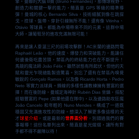
擎。曼聯的大腦 B費 (Bruno Fernandes)，那傳球視野、
創造力和關鍵一擊的能力，簡直是 GPS 等級的精準導
彈！曼城的核心 Bernardo Silva，技術細膩到像在跳探
戈，控球、盤帶、穿針引線無所不能！還有像 Vitinha、
Otávio 等球員，都能為中場帶來不同的元素。這群中場
大師，讓葡萄牙的進攻充滿無限可能！
再來是讓人垂涎三尺的前場攻擊群！AC米蘭的邊路閃電
Raphaël Leão，他的速度、爆發力和突破能力，能讓任
何邊後衛吃盡苦頭，禁區內的終結能力也在不斷提升！
馬競的魔法師 João Félix，雖然狀態有所起伏，但他的天
賦和靈光乍現總能製造驚喜。別忘了還有在禁區內嗅覺
敏銳的 Gonçalo Ramos，以及像 Ricardo Horta、Pedro
Neto 等實力派球員。鋒線的多樣性讓教練擁有豐富的選
擇！而在後防線，曼城定海神針 Rubén Dias 坐鎮，搭配
經驗豐富的 Pepe (如果他還在隊中)，以及邊路助攻狂魔
João Cancelo 和年輕的 Nuno Mendes，構成了一道既
穩固又充滿進攻性的防線。想深入了解更多像這樣的天
才
球星介紹
，或是最新的
世界盃分析
，別錯過我們的賽
事報導！這份名單列出來，簡直是星光熠熠，讓所有對
手都不得不嚴陣以待！