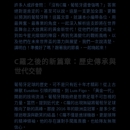
許多人或許會問：「沒有C羅，葡萄牙還會強嗎？」答案
絕對是肯定的，甚至可以說，這是一支更加全面、更難
以預測的葡萄牙隊！這篇文章，就讓本小編帶各位，用
最興奮、最專業的角度，一起深入解析這支即將在世界
盃舞台上大放異彩的黃金新世代！從他們的歷史底蘊，
到如今星光熠熠的陣容，再到充滿變化的戰術風格，以
及他們在未來世界盃的潛力與展望，我們一次說清楚、
講明白！準備好了嗎？跟著我的節奏，一起嗨起來！
C羅之後的新篇章：歷史傳承與
世代交替
葡萄牙足球的歷史，可不是只有近十年才精彩！從上古
神獸 Eusébio 引領的輝煌，到 Luis Figo、「黃金一代」
開創的技術流派，葡萄牙隊始終是世界足壇不可忽視的
力量。當然，提到近代史，C羅的出現無疑將葡萄牙足球
推向了新的高峰。那座 2016 年的歐洲盃冠軍，是多少老
球迷眼淚與歡笑的結晶！C羅不僅是進球機器，更是球隊
的精神領袖，他的存在讓對手聞風喪膽，也給隊友無限
信心。