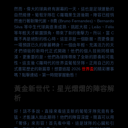
然而，偉大的球員終有謝幕的一天，這也是足球運動的
自然規律。葡萄牙隊在 C羅職業生涯後期，陣容已經悄
然進行著新陳代謝。B費 (Bruno Fernandes)、Bernardo
Silva 等中生代球員逐漸成熟，挑起大樑；Leão、Félix
等年輕天才嶄露頭角，帶來了新的衝擊力。所以，當 C
羅不再是絕對的核心時，這並非是一個斷層，而更像是
一場預謀已久的華麗轉身！一個由年輕、充滿活力的天
才們領銜的新時代正式開啟！他們的個人技術同樣精
湛，更重要的是，他們為球隊帶來了全新的節奏和可能
性。這支後 C羅時代的世界盃葡萄牙隊，正用自己的方
式書寫歷史的新篇章！想要追蹤 2026
世界盃
的精彩賽事
嗎？點擊連結，第一時間掌握動態！
黃金新世代：星光熠熠的陣容解
析
好！話不多說，直接來看這支新的葡萄牙隊究竟有多
猛，才能讓人如此期待！他們的陣容深度，簡直可以用
「奢侈」來形容！首先看中場，這是球隊的心臟和引