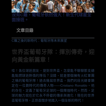
沒有C羅，葡萄牙依然強大！新生代球星全
面接班。
文章目錄
C羅之後的新時代：葡萄牙隊未來展望
世界盃葡萄牙隊
：揮別傳奇，迎
向黃金新篇章！
哇！各位球迷朋友，提到世界盃，怎麼能不聊聊那支總
能點燃球迷熱情的隊伍？沒錯，就是那個擁有火紅軍團
之稱的葡萄牙隊！過去幾屆世界盃，我們的目光總會鎖
定在一位劃時代的傳奇人物——Cristiano Ronaldo。他
的存在，定義了葡萄牙足球的一個輝煌時代。然而，足
球的魅力就在於它永不停歇的傳承與進化！現在的世界
盃葡萄牙隊，正昂首闊步地踏入一個全新的時代！