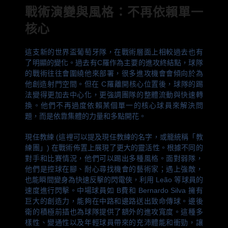
戰術演變與風格：不再依賴單一
核心
這支新的世界盃葡萄牙隊，在戰術層面上相較過去也有
了明顯的變化。過去有C羅作為主要的進攻終結點，球隊
的戰術往往會圍繞他來部署，很多進攻機會會傾向於為
他創造射門空間。但在 C羅離開核心位置後，球隊的踢
法變得更加去中心化，更強調團隊的整體流動與快速轉
換。他們不再過度依賴某個單一的核心球員來解決問
題，而是依靠集體的力量和多點開花。
現任教練 (這裡可以提及現任教練的名字，或籠統稱「教
練團」) 在戰術佈置上展現了更大的靈活性。根據不同的
對手和比賽情況，他們可以踢出多種風格。面對弱隊，
他們是控球在腳、耐心尋找機會的藝術家；遇上強敵，
也能瞬間變身為快速反擊的閃電俠，利用 Leão 等球員的
速度進行閃擊。中場球員如 B費和 Bernardo Silva 擁有
巨大的創造力，能夠在中路和邊路送出致命傳球。邊後
衛的積極前插也為球隊提供了額外的進攻寬度。這種多
樣性、變通性以及年輕球員帶來的充沛體能和衝勁，讓