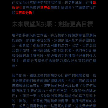
這支葡萄牙隊變得更加難以預測，也更具威脅！這種
戰
術變化
會在未來的
世界盃
帶來什麼結果？持續鎖定我們
的
世界盃分析
！
未來展望與挑戰：劍指更高目標
展望即將到來的世界盃，這支葡萄牙隊絕對是值得期待
的勁旅！他們的陣容配置，無論是個人能力還是團隊配
合，都具備了衝擊世界盃冠軍的潛力。當然，世界盃舞
台強手如林，任何輕敵都可能付出代價。他們在分組賽
和後續的淘汰賽階段，勢必會遇到各種風格迥異的強大
對手，這將是考驗他們應變能力和心理素質的絕佳機
會。
磨合問題、關鍵球員的傷病以及比賽中的臨場發揮，都
將是影響他們最終成績的關鍵因素。但從目前的球員儲
備和戰術傾向來看，這支葡萄牙隊已經具備了與任何頂
級強隊掰手腕的實力。他們不再是「C羅和他的隊友
們」，而是一支由多位歐洲頂級球員組成的真正意義上
的「團隊」！如果他們能夠保持健康，發揮出應有的水
平，並且在關鍵時刻有一點運氣的眷顧，這支黃金新世