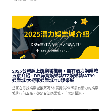
2025台灣線上娛樂城推薦，最有潛力娛樂城
五家介紹 : DB締寶娛樂城/TZ娛樂城/AT99
娛樂城/大撈家娛樂城/TU娛樂城
您正在尋找娛樂城推薦嗎?本篇提供2025最有潛力的娛樂
城排行前五名，都是合法娛樂城，千萬別錯過。