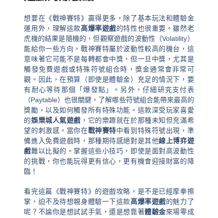
想要在《戰神賽特》贏得更多，除了基本玩法和體驗金
運用外，理解這款
高爆率遊戲
的特性也很重要。雖然老
虎機的結果是隨機的，但觀察遊戲的波動性（Volatility）
能給你一些方向。戰神賽特屬於波動性較高的機台，這
意味著它可能不是每轉都會中獎，但一旦中獎，尤其是
觸發免費遊戲或特殊符號組合時，獎金通常會非常可
觀。因此，在預算（即使是體驗金）充足的情況下，要
有耐心等待那個「爆發點」。另外，仔細研究支付表
（Paytable）也很關鍵，了解哪些符號組合能帶來最高的
獎勵，以及如何觸發所有特殊功能。這款深受玩家喜愛
的
娛樂城人氣遊戲
，它的樂趣就在於那種未知但充滿希
望的刺激感。當你在
戰神賽特
中看到特殊符號出現，準
備進入免費遊戲時，那種期待感絕對是其他
線上博弈遊
戲
難以比擬的。掌握這些小技巧，即使是面對高波動性
的挑戰，你也能玩得更有信心，更有機會迎接財富的降
臨！
看完這篇《戰神賽特》的遊戲攻略，是不是已經摩拳擦
掌，迫不及待想親身體驗一下這款
高爆率遊戲
的魅力了
呢？不論你是想試試手氣，還是想靠著
體驗金
來場零成