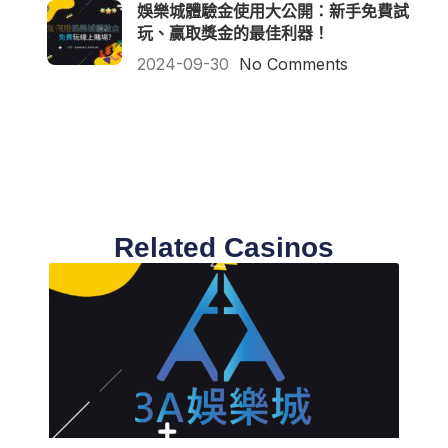
娛樂城體驗金使用大公開：新手免費試
玩、贏取獎金的最佳利器！
2024-09-30
No Comments
Related Casinos