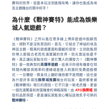
賽特的世界，從基本玩法到進階攻略，讓你也能成為埃
及主題機台的箇中好手！
為什麼《戰神賽特》能成為娛樂
城人氣遊戲？
《戰神賽特》之所以能在眾多線上博弈遊戲中脫穎而
出，絕對不是沒有原因的。首先，它結合了神祕的埃及
神話主題，精美的遊戲畫面和震撼的音效，立刻就能把
你帶入那個古老而充滿寶藏的世界。但光靠這些還不
夠，真正讓玩家黏住的，是它驚人的爆發力！《戰神賽
特》是一款典型的
高爆率遊戲
，這表示你很有機會在短
時間內觸發高賠率的連線或是進入刺激的免費遊戲模
式，一旦觸發，獎金往上翻好幾倍都不是問題。這也是
為什麼許多尋找
娛樂城推薦
機台的玩家，最終都會被
《戰神賽特》吸引的原因。它不只是一款老虎機，更是
一個充滿驚喜和財富機會的神殿探險！由
ATG娛樂城
開
發的品質保證，更是讓玩家能安心暢玩這款炙手可熱的
戰神賽特
。