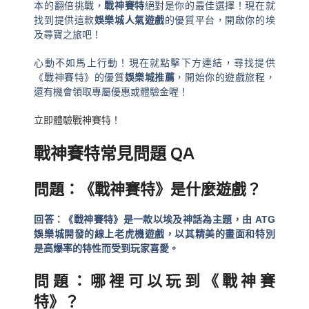
本的翻倍挑戰，
戰神賽特
絕對是你的最佳選擇！現在就
找到提供這款
娛樂城人氣遊戲
的優質平台，開啟你的埃
及尋寶之旅吧！
心動不如馬上行動！現在就點擊下方連結，尋找提供
《戰神賽特》的優質
娛樂城推薦
，開始你的遊戲旅程，
還有機會領取專屬優惠或體驗金喔！
立即體驗戰神賽特！
戰神賽特常見問題 QA
問題：《戰神賽特》是什麼遊戲？
回答：《戰神賽特》是一款以埃及神話為主題，由 ATG
娛樂城開發的線上老虎機遊戲，以其精美的畫面和特別
是高爆率的特性而受到玩家喜愛。
問題：哪裡可以玩到《戰神賽
特》？