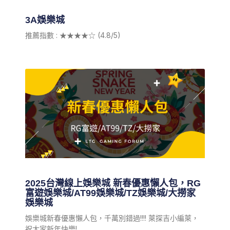
3A娛樂城
推薦指數 : ★★★★☆ (4.8/5)
2025台灣線上娛樂城 新春優惠懶人包，RG
富遊娛樂城/AT99娛樂城/TZ娛樂城/大撈家
娛樂城
娛樂城新春優惠懶人包，千萬別錯過!!!! 萊探吉小編萊，
祝大家新年快樂!