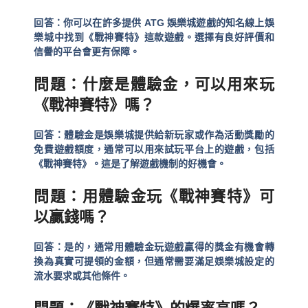
回答：你可以在許多提供 ATG 娛樂城遊戲的知名線上娛
樂城中找到《戰神賽特》這款遊戲。選擇有良好評價和
信譽的平台會更有保障。
問題：什麼是體驗金，可以用來玩
《戰神賽特》嗎？
回答：體驗金是娛樂城提供給新玩家或作為活動獎勵的
免費遊戲額度，通常可以用來試玩平台上的遊戲，包括
《戰神賽特》。這是了解遊戲機制的好機會。
問題：用體驗金玩《戰神賽特》可
以贏錢嗎？
回答：是的，通常用體驗金玩遊戲贏得的獎金有機會轉
換為真實可提領的金額，但通常需要滿足娛樂城設定的
流水要求或其他條件。
問題：《戰神賽特》的爆率高嗎？