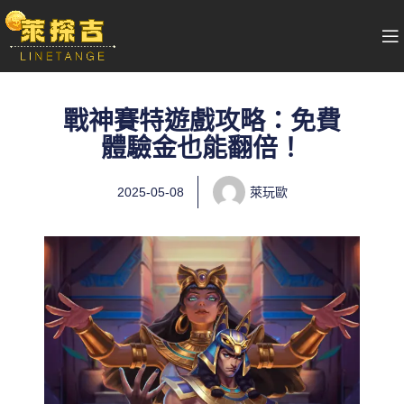
戰神賽特遊戲攻略：免費
體驗金也能翻倍！
2025-05-08
萊玩歐