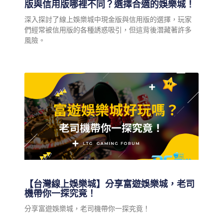
版與信用版哪裡不同？選擇合適的娛樂城！
深入探討了線上娛樂城中現金版與信用版的選擇，玩家
們經常被信用版的各種誘惑吸引，但這背後潛藏著許多
風險。
【台灣線上娛樂城】分享富遊娛樂城，老司
機帶你一探究竟！
分享富遊娛樂城，老司機帶你一探究竟！