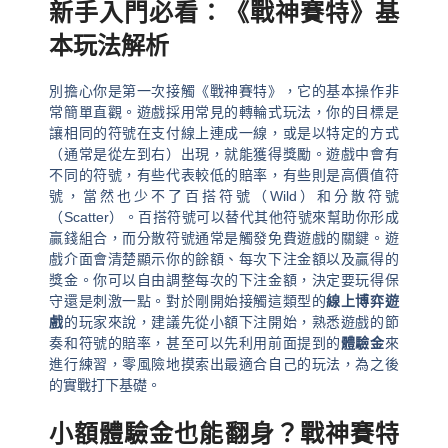
新手入門必看：《戰神賽特》基
本玩法解析
別擔心你是第一次接觸《戰神賽特》，它的基本操作非
常簡單直觀。遊戲採用常見的轉輪式玩法，你的目標是
讓相同的符號在支付線上連成一線，或是以特定的方式
（通常是從左到右）出現，就能獲得獎勵。遊戲中會有
不同的符號，有些代表較低的賠率，有些則是高價值符
號，當然也少不了百搭符號（Wild）和分散符號
（Scatter）。百搭符號可以替代其他符號來幫助你形成
贏錢組合，而分散符號通常是觸發免費遊戲的關鍵。遊
戲介面會清楚顯示你的餘額、每次下注金額以及贏得的
獎金。你可以自由調整每次的下注金額，決定要玩得保
守還是刺激一點。對於剛開始接觸這類型的
線上博弈遊
戲
的玩家來說，建議先從小額下注開始，熟悉遊戲的節
奏和符號的賠率，甚至可以先利用前面提到的
體驗金
來
進行練習，零風險地摸索出最適合自己的玩法，為之後
的實戰打下基礎。
小額體驗金也能翻身？戰神賽特