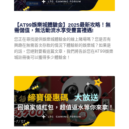
【AT99娛樂城體驗金】2025最新攻略！無
需儲值，無活動流水享受豐富禮遇!
您正在尋找提供娛樂城體驗金的線上賭場嗎？您是否有
興趣在無需首次存款的情況下體驗新的娛樂城？如果是
的話，您絕對要看這篇文章，我們將告訴您在AT99娛樂
城註冊後可以獲得多少體驗金！