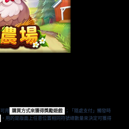
動可用
購買方式來獲得獎勵遊戲
；「隨處支付」觸發時
，用的是版面上任意位置相同符號總數量來決定可獲得