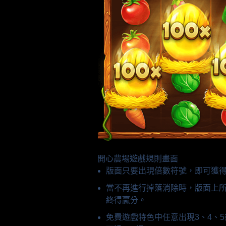
開心農場遊戲規則畫面
版面只要出現倍數符號，即可獲得
當不再進行掉落消除時，版面上
終得贏分。
免費遊戲特色中任意出現3、4、