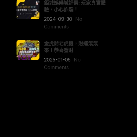
鉅城娛樂城評價: 玩家真實體
驗，小心詐騙！
2024-09-30
No
Comments
金虎爺老虎機，財運滾滾
來！恭喜發財
2025-01-05
No
Comments