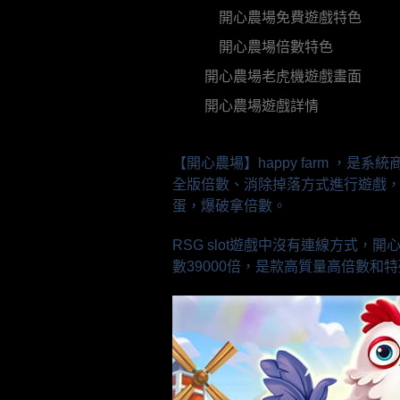
開心農場免費遊戲特色
開心農場倍數特色
開心農場老虎機遊戲畫面
開心農場遊戲詳情
【開心農場】happy farm ，
全版倍數、消除掉落方式進行遊戲
蛋，爆破拿倍數。
RSG slot遊戲中沒有連線方式，
數39000倍，是款高質量高倍數和