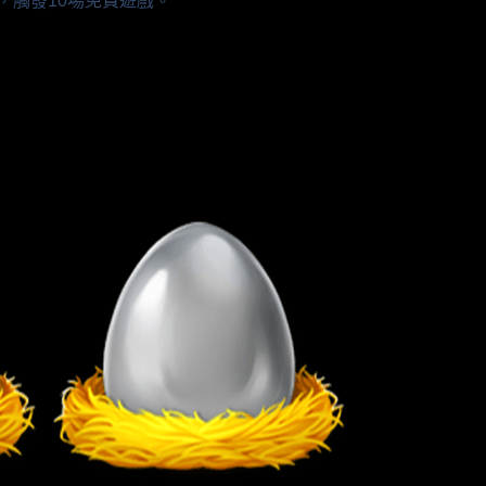
，觸發10場免費遊戲。