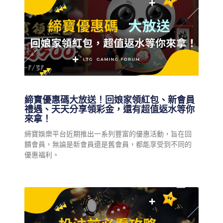
締寶優惠碼大放送！回娘家領紅包、新會員
禮遇、天天分享領彩金，還有超值返水等你
來拿！
締寶娛樂平台近期推出一系列豐富的優惠活動，旨在回
饋會員，無論是新會員還是舊會員，都能享受到不同的
優惠福利。