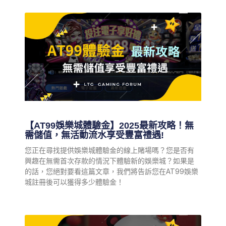
【AT99娛樂城體驗金】2025最新攻略！無
需儲值，無活動流水享受豐富禮遇!
您正在尋找提供娛樂城體驗金的線上賭場嗎？您是否有
興趣在無需首次存款的情況下體驗新的娛樂城？如果是
的話，您絕對要看這篇文章，我們將告訴您在AT99娛樂
城註冊後可以獲得多少體驗金！