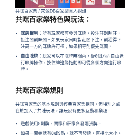
共咪百家樂 / 來源DB百家樂真人視訊
共咪百家樂特色與玩法：
咪牌權利
：所有玩家都可參與咪牌，投注莊則咪莊，
投注閒則咪閒。如果玩家同時對莊閒下注，則獲得下
注高一方的咪牌許可權；如果相等則優先咪閒。
自由咪牌
：玩家可以在咪牌時間內，從8個方向自由進
行咪牌操作，按住牌邊緣拖動即可從各個方向進行咪
牌。
共咪百家樂規則
共咪百家樂的基本規則與經典百家樂相同，但特別之處
在於加入了共咪玩法，讓玩家有更多互動和樂趣。
遊戲使用8副牌，閑家和莊家各發兩張牌。
如果一開始就有8或9點，就不再發牌，直接比大小。