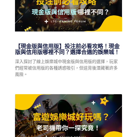
【現金版與信用版】投注前必看攻略！現金
版與信用版哪裡不同？選擇合適的娛樂城！
深入探討了線上娛樂城中現金版與信用版的選擇，玩家
們經常被信用版的各種誘惑吸引，但這背後潛藏著許多
風險。