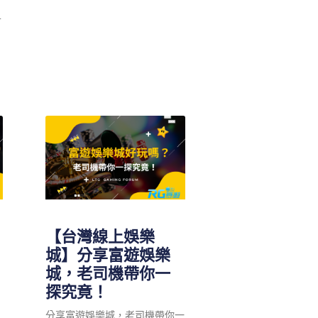
千
【台灣線上娛樂
城】分享富遊娛樂
城，老司機帶你一
探究竟！
分享富遊娛樂城，老司機帶你一