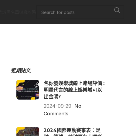
樂城
黑名單
遊戲攻略
近期貼文
包你發娛樂城線上賭場評價 :
明星代言的線上娛樂城可以
出金嗎?
2024-09-29
No
Comments
2024國際運動賽事表：足