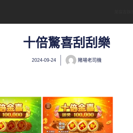
萊探吉
娛
十倍驚喜刮刮樂
2024-09-24
賭場老司機