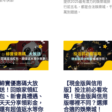
新年快樂!
提供2025最有潛力的娛樂城排
行前五名，都是合法娛樂城，
萬別錯過。
締寶優惠碼大放
【現金版與信用
送！回娘家領紅
版】投注前必看攻
包、新會員禮遇、
略！現金版與信用
天天分享領彩金，
版哪裡不同？選擇
還有超值返水等你
合適的娛樂城！