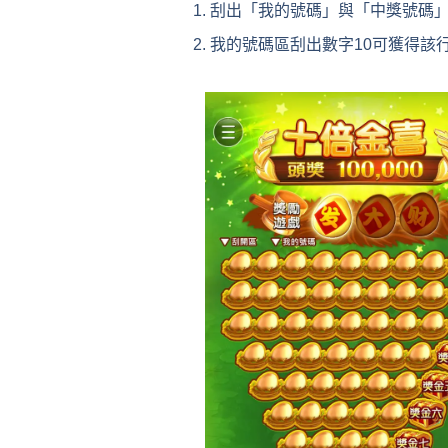
刮出「我的號碼」與「中獎號碼
我的號碼區刮出數字10可獲得該