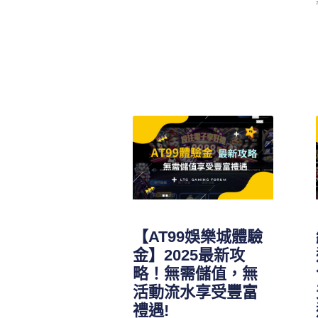
【AT99娛樂城體驗
金】2025最新攻
略！無需儲值，無
活動流水享受豐富
禮遇!