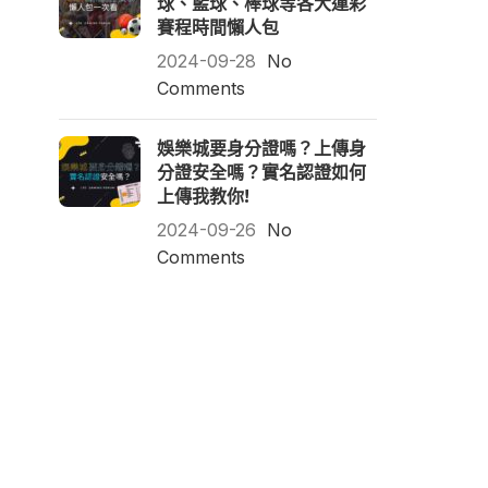
球、籃球、棒球等各大運彩
賽程時間懶人包
2024-09-28
No
Comments
娛樂城要身分證嗎？上傳身
分證安全嗎？實名認證如何
上傳我教你!
2024-09-26
No
Comments