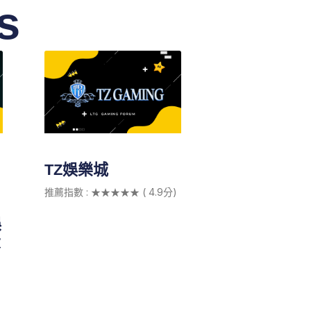
s
TZ娛樂城
推薦指數 : ★★★★★ ( 4.9分)
娛
大