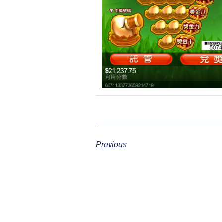
Previous