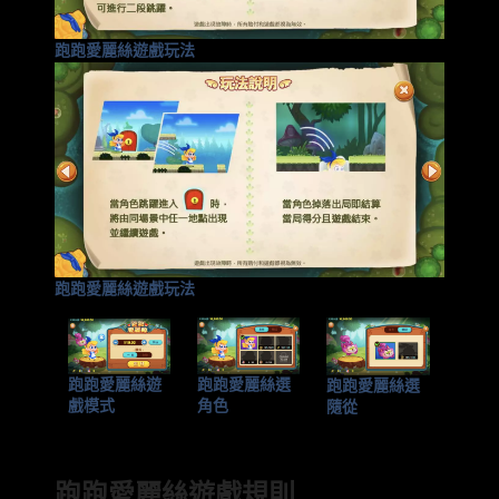
跑跑愛麗絲遊戲玩法
跑跑愛麗絲遊戲玩法
跑跑愛麗絲選
跑跑愛麗絲遊
跑跑愛麗絲選
角色
戲模式
隨從
跑跑愛麗絲遊戲規則