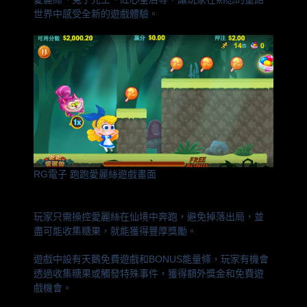
世界中感受全新的遊戲體驗。
RG電子 跑跑愛麗絲遊戲畫面
玩家只需操控愛麗絲在仙境中奔跑，避免掉落出局，並
盡可能收集糖果，就能獲得豐厚獎勵。
遊戲中設有天鵝免費遊戲和BONUS能量條，玩家有機會
透過收集糖果或觸發特殊事件，獲得額外獎金和免費遊
戲機會。