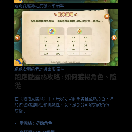
跑跑愛麗絲老虎機圖形賠率
跑跑愛麗絲老虎機圖形賠率
跑跑愛麗絲攻略 : 如何獲得角色、隨
從
在《跑跑愛麗絲》中，玩家可以解鎖各種童話角色，增
加遊戲的趣味性和挑戰性。以下是部分可解鎖的角色、
隨從：
愛麗絲 : 初始角色