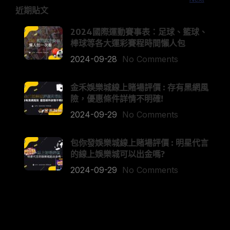
近期貼文
2024國際運動賽事表：足球、籃球、
棒球等各大運彩賽程時間懶人包
2024-09-28
No Comments
金禾娛樂城線上賭場評價 : 存有黑網風
險，優惠條件詳情不明確!
2024-09-29
No Comments
包你發娛樂城線上賭場評價 : 明星代言
的線上娛樂城可以出金嗎?
2024-09-29
No Comments