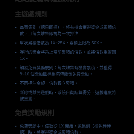
主遊戲規則
每蒐集到（糖果圖標），將有機會獲得獎金或累積倍
數，且每次堆集即視為一次押注。
單次累積倍數為 1X~25X，累積上限為 50X。
獲得的獎金將乘上當前累積的倍數，並將倍數重置回
1X。
觸發免費獎勵規則：每次堆集有機會累積，並獲得
8~16 個獎勵圖標集滿時觸發免費獎勵。
不同押注金額，倍數獨立累積。
斷線或離開遊戲時，系統自動結算得分，遊戲進度將
被重置。
免費獎勵規則
免費獎勵中，倍數從 1X 開始，蒐集到（橘色棒棒
糖）時，將獲得獎金或累積倍數。