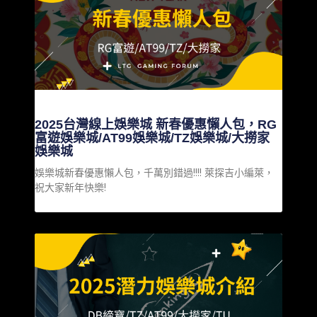
2025台灣線上娛樂城 新春優惠懶人包，RG
富遊娛樂城/AT99娛樂城/TZ娛樂城/大撈家
娛樂城
娛樂城新春優惠懶人包，千萬別錯過!!!! 萊探吉小編萊，
祝大家新年快樂!