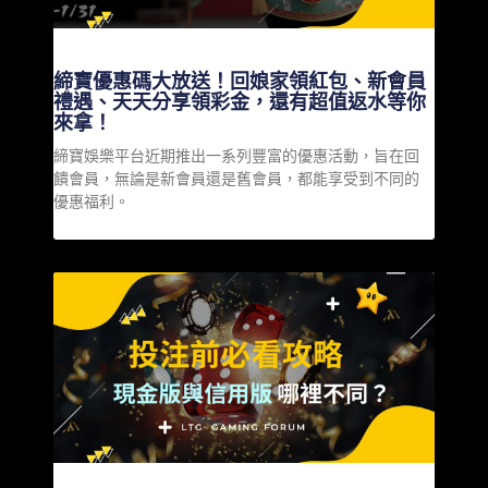
締寶優惠碼大放送！回娘家領紅包、新會員
禮遇、天天分享領彩金，還有超值返水等你
來拿！
締寶娛樂平台近期推出一系列豐富的優惠活動，旨在回
饋會員，無論是新會員還是舊會員，都能享受到不同的
優惠福利。