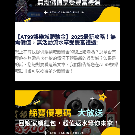
【AT99娛樂城體驗金】2025最新攻略！無
需儲值，無活動流水享受豐富禮遇!
您正在尋找提供娛樂城體驗金的線上賭場嗎？您是否有
興趣在無需首次存款的情況下體驗新的娛樂城？如果是
的話，您絕對要看這篇文章，我們將告訴您在AT99娛樂
城註冊後可以獲得多少體驗金！