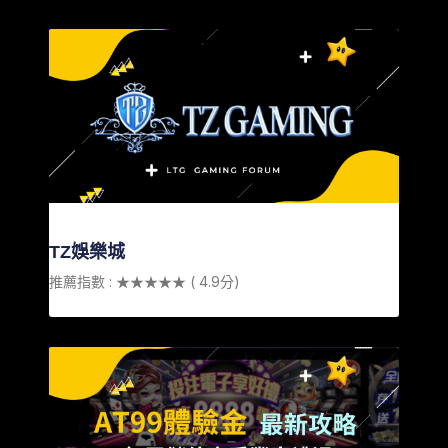
TZ娛樂城
推薦指數 : ★★★★★ ( 4.9分)