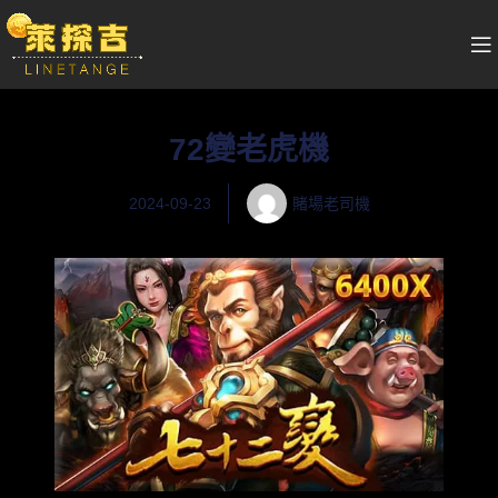
72變老虎機
2024-09-23
賭場老司機