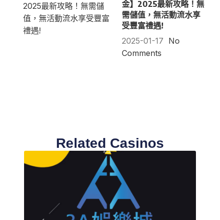
金】2025最新攻略！無
需儲值，無活動流水享
受豐富禮遇!
2025-01-17
No
Comments
Related Casinos