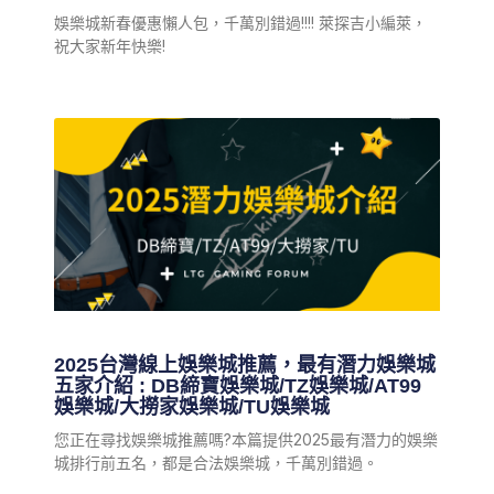
娛樂城新春優惠懶人包，千萬別錯過!!!! 萊探吉小編萊，
祝大家新年快樂!
2025台灣線上娛樂城推薦，最有潛力娛樂城
五家介紹 : DB締寶娛樂城/TZ娛樂城/AT99
娛樂城/大撈家娛樂城/TU娛樂城
您正在尋找娛樂城推薦嗎?本篇提供2025最有潛力的娛樂
城排行前五名，都是合法娛樂城，千萬別錯過。