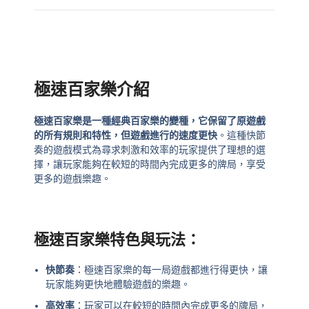
極速百家樂介紹
極速百家樂是一種經典百家樂的變種，它保留了原遊戲
的所有規則和特性，但遊戲進行的速度更快
。這種快節
奏的遊戲模式為尋求刺激和效率的玩家提供了理想的選
擇，讓玩家能夠在較短的時間內完成更多的牌局，享受
更多的遊戲樂趣。
極速百家樂特色與玩法：
快節奏
：極速百家樂的每一局遊戲都進行得更快，讓
玩家能夠更快地體驗遊戲的樂趣。
高效率
：玩家可以在較短的時間內完成更多的牌局，