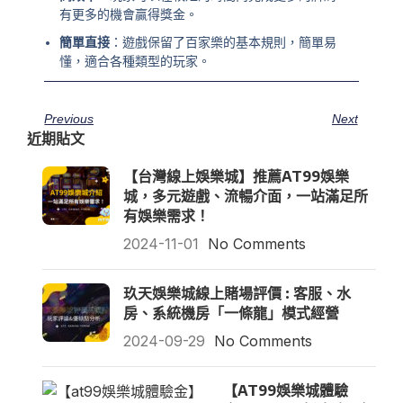
有更多的機會贏得獎金。
簡單直接
：遊戲保留了百家樂的基本規則，簡單易
懂，適合各種類型的玩家。
Previous
Next
近期貼文
【台灣線上娛樂城】推薦AT99娛樂
城，多元遊戲、流暢介面，一站滿足所
有娛樂需求！
2024-11-01
No Comments
玖天娛樂城線上賭場評價 : 客服、水
房、系統機房「一條龍」模式經營
2024-09-29
No Comments
【AT99娛樂城體驗