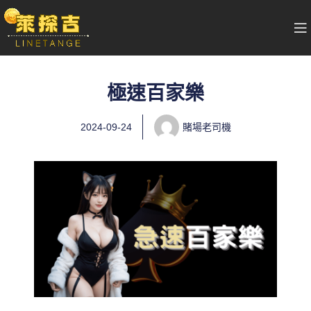
極速百家樂
2024-09-24
賭場老司機