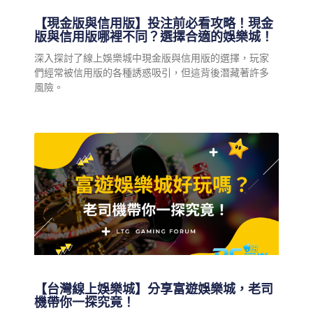
【現金版與信用版】投注前必看攻略！現金
版與信用版哪裡不同？選擇合適的娛樂城！
深入探討了線上娛樂城中現金版與信用版的選擇，玩家
們經常被信用版的各種誘惑吸引，但這背後潛藏著許多
風險。
【台灣線上娛樂城】分享富遊娛樂城，老司
機帶你一探究竟！