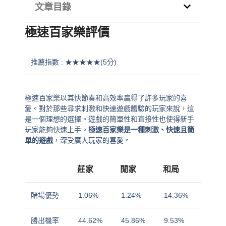
文章目錄
極速百家樂評價
推薦指數 : ★★★★★(5分)
極速百家樂以其快節奏和高效率贏得了許多玩家的喜
愛。對於那些尋求刺激和快速遊戲體驗的玩家來說，這
是一個理想的選擇。遊戲的簡單性和直接性也使得新手
玩家能夠快速上手。
極速百家樂是一種刺激、快速且簡
單的遊戲
，深受廣大玩家的喜愛。
莊家
閒家
和局
賭場優勢
1.06%
1.24%
14.36%
勝出機率
44.62%
45.86%
9.53%