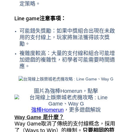
定策略。
Line game
注意事項：
可能錯失獎勵：如果中獎組合出現在未啟
用的支付線上，玩家將無法獲得該次獎
勵。
複雜度較高：大量的支付線和組合可能增
加遊戲的複雜性，初學者可能需要時間適
應。
圖片為強棒Homerun，點擊
強棒Homerun
，更多遊戲解說
Way Game 是什麼？
Way Game取消了傳統的支付線概念，採用
了（Ways to Win）的機制。
只要相同的符