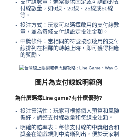
支付線數量：通常提供固定或可調節的支
付線數量，如9線、20線、25線或50線
等。
投注方式：玩家可以選擇啟用的支付線數
量，並為每條支付線設定投注金額。
中獎條件：當相同的符號按照啟用的支付
線排列在相鄰的轉軸上時，即可獲得相應
的獎勵。
圖片為支付線說明範例
為什麼選擇Line game?有什麼優勢?
投注靈活性：玩家可根據個人預算和風險
偏好，調整支付線數量和每線投注額。
明確的賠率表：每條支付線的中獎組合和
獎金在遊戲規則中清晰列出，便於玩家制