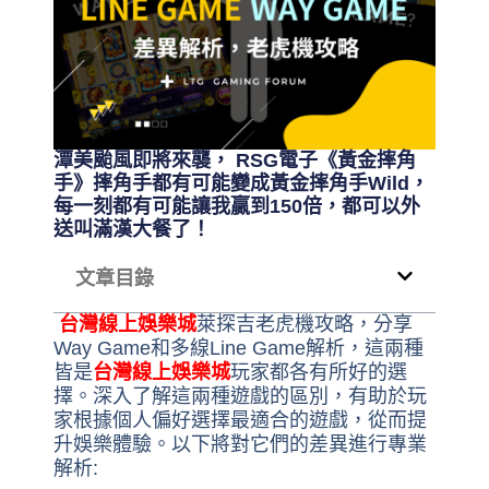
潭美颱風即將來襲， RSG電子《黃金摔角
手》摔角手都有可能變成黃金摔角手Wild，
每一刻都有可能讓我贏到150倍，都可以外
送叫滿漢大餐了！
文章目錄
台灣線上娛樂城
萊探吉老虎機攻略，分享
Way Game和多線Line Game解析，這兩種
皆是
台灣線上娛樂城
玩家都各有所好的選
擇。深入了解這兩種遊戲的區別，有助於玩
家根據個人偏好選擇最適合的遊戲，從而提
升娛樂體驗。以下將對它們的差異進行專業
解析: