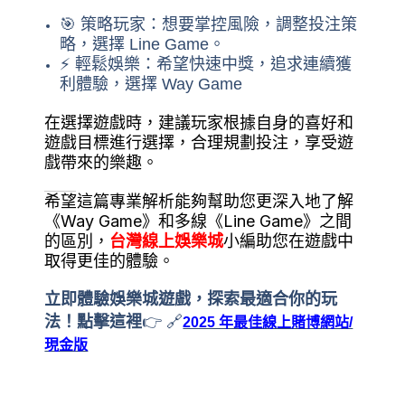
🎯 策略玩家：想要掌控風險，調整投注策
略，選擇 Line Game。
⚡ 輕鬆娛樂：希望快速中獎，追求連續獲
利體驗，選擇 Way Game
在選擇遊戲時，建議玩家根據自身的喜好和
遊戲目標進行選擇，合理規劃投注，享受遊
戲帶來的樂趣。
希望這篇專業解析能夠幫助您更深入地了解
《Way Game》和多線《Line Game》之間
的區別，
台灣線上娛樂城
小編助您在
遊戲
中
取得更佳的體驗。
立即體驗娛樂城遊戲，探索最適合你的玩
法！點擊這裡
👉 🔗
2025 年最佳線上賭博網站/
現金版