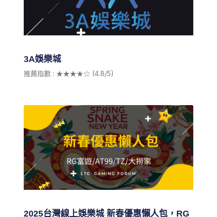
3A娛樂城
推薦指數 : ★★★★☆ (4.8/5)
2025台灣線上娛樂城 新春優惠懶人包，RG