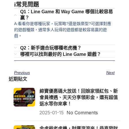
ℹ️
常見問題
Q1：Line Game 和 Way Game 哪個比較容易
贏？
A:看看你是哪種玩家，玩策略?還是娛樂型?可選擇對應
的遊戲種類，通常多人玩得的遊戲都是較容易贏的遊
戲。
Q2：新手適合玩哪種老虎機？
哪裡可以找到最好的 Line Game 遊戲？
Previous
Next
近期貼文
締寶優惠碼大放送！回娘家領紅包、新
會員禮遇、天天分享領彩金，還有超值
返水等你來拿！
2025-01-15
No Comments
金虎爺老虎機，財運滾滾來！恭喜發財