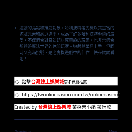
中都能感受到身臨其境的奇幻之旅。
結論
遊戲的亮點和推薦對象，哈利波特老虎機以其豐富的
遊戲元素和高返還率，成為了許多哈利波特粉絲的最
愛。不僅適合對奇幻題材感興趣的玩家，也非常適合
想體驗魔法世界的休閒玩家。遊戲簡單易上手，但同
時又充滿挑戰，是老虎機遊戲中的佳作。快來試試看
吧！
👉 點擊
台灣線上娛樂城
更多遊戲推薦
👉
https://twonlinecasino.com.tw/onlinecasino/
Created by
台灣線上娛樂城
萊探吉小編 萊玩歐
Previous
Next