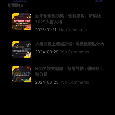
近期貼文
蛇年刮刮樂功略「質數尾數」新秘訣！
2025大吉大利
2025-01-11
No Comments
大老爺線上賭場評價 : 專業優缺點分析
2024-09-29
No Comments
HOYA娛樂城線上賭場評價 : 優缺點比
較分析
2024-09-29
No Comments