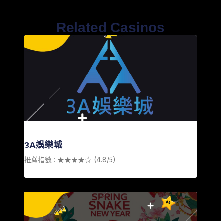
Related Casinos
3A娛樂城
推薦指數 : ★★★★☆ (4.8/5)