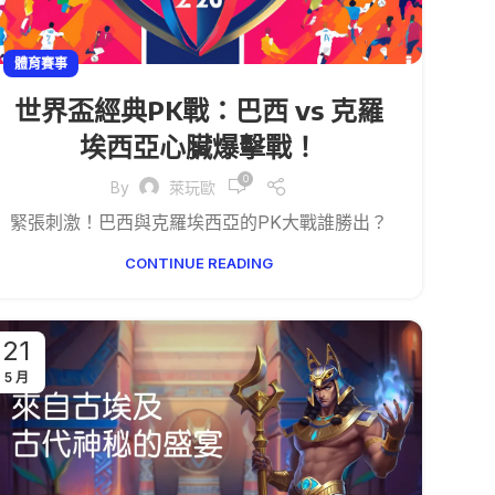
體育賽事
世界盃經典PK戰：巴西 vs 克羅
埃西亞心臟爆擊戰！
0
By
萊玩歐
緊張刺激！巴西與克羅埃西亞的PK大戰誰勝出？
CONTINUE READING
21
5 月