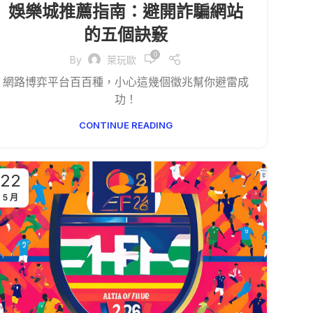
娛樂城推薦指南：避開詐騙網站
的五個訣竅
0
By
萊玩歐
網路博弈平台百百種，小心這幾個徵兆幫你避雷成
功！
CONTINUE READING
22
5 月