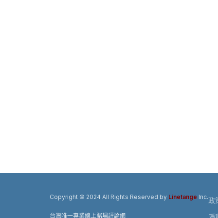
Copyright © 2024 All Rights Reserved by
Linetange
Inc.
政
台灣唯一專業線上賭場評論網
隱私