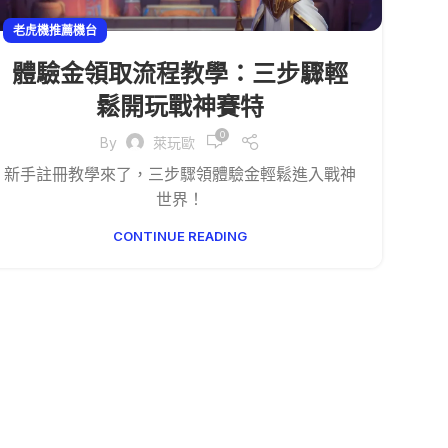
老虎機推薦機台
體驗金領取流程教學：三步驟輕
鬆開玩戰神賽特
0
By
萊玩歐
新手註冊教學來了，三步驟領體驗金輕鬆進入戰神
世界！
CONTINUE READING