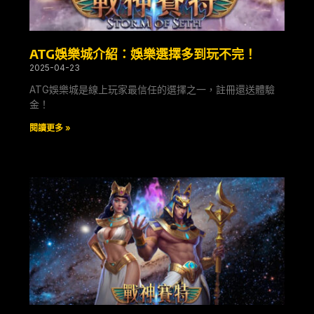
ATG娛樂城介紹：娛樂選擇多到玩不完！
2025-04-23
ATG娛樂城是線上玩家最信任的選擇之一，註冊還送體驗
金！
閱讀更多 »