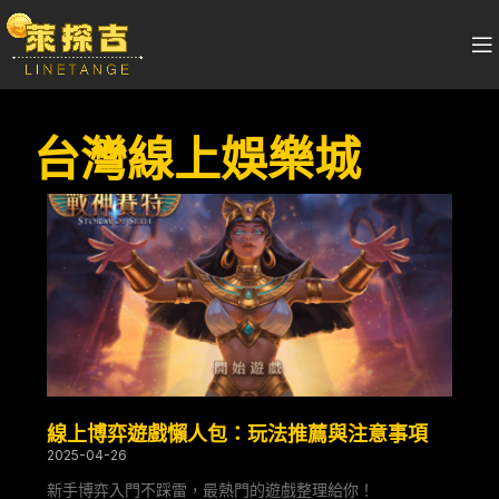
台灣線上娛樂城
線上博弈遊戲懶人包：玩法推薦與注意事項
2025-04-26
新手博弈入門不踩雷，最熱門的遊戲整理給你！