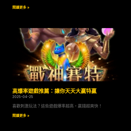
閱讀更多 »
高爆率遊戲推薦：讓你天天大贏特贏
2025-04-25
喜歡刺激玩法？這些遊戲爆率超高，贏錢超爽快！
閱讀更多 »