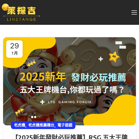
29
1 月
,
,
老虎機
老虎機推薦機台
電子遊戲
【2025新年發財必玩推薦】RSG 五大王牌