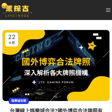
22
11 月
娛樂城攻略
台灣線上娛樂城合法?國外博弈合法牌照有