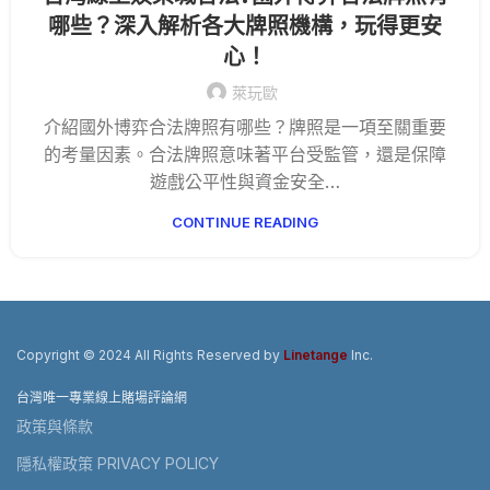
哪些？深入解析各大牌照機構，玩得更安
心！
萊玩歐
介紹國外博弈合法牌照有哪些？牌照是一項至關重要
的考量因素。合法牌照意味著平台受監管，還是保障
遊戲公平性與資金安全…
CONTINUE READING
Copyright © 2024 All Rights Reserved by
Linetange
Inc.
台灣唯一專業線上賭場評論網
政策與條款
隱私權政策 PRIVACY POLICY