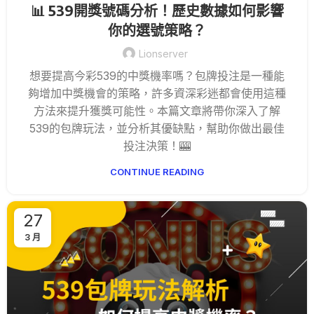
📊 539開獎號碼分析！歷史數據如何影響
你的選號策略？
Lionserver
想要提高今彩539的中獎機率嗎？包牌投注是一種能
夠增加中獎機會的策略，許多資深彩迷都會使用這種
方法來提升獲獎可能性。本篇文章將帶你深入了解
539的包牌玩法，並分析其優缺點，幫助你做出最佳
投注決策！🎰
CONTINUE READING
27
3 月