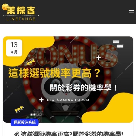
13
4 月
運彩投注系統
💰 這樣選號機率更高?關於彩券的機率學!