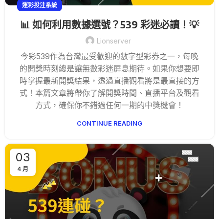
運彩投注系統
📊 如何利用數據選號？539 彩迷必讀！💡
Lionserver
今彩539作為台灣最受歡迎的數字型彩券之一，每晚
的開獎時刻總是讓無數彩迷屏息期待。如果你想要即
時掌握最新開獎結果，透過直播觀看將是最直接的方
式！本篇文章將帶你了解開獎時間、直播平台及觀看
方式，確保你不錯過任何一期的中獎機會！
CONTINUE READING
03
4 月