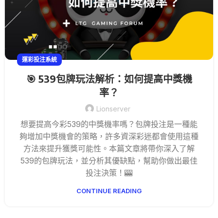
運彩投注系統
🎯 539包牌玩法解析：如何提高中獎機
率？
Lionserver
想要提高今彩539的中獎機率嗎？包牌投注是一種能
夠增加中獎機會的策略，許多資深彩迷都會使用這種
方法來提升獲獎可能性。本篇文章將帶你深入了解
539的包牌玩法，並分析其優缺點，幫助你做出最佳
投注決策！🎰
CONTINUE READING