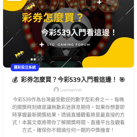
運彩投注系統
💰 彩券怎麼買？今彩539入門看這邊！ 🎯
Lionserver
今彩539作為台灣最受歡迎的數字型彩券之一，每晚
的開獎時刻總是讓無數彩迷屏息期待。如果你想要即
時掌握最新開獎結果，透過直播觀看將是最直接的方
式！本篇文章將帶你了解開獎時間、直播平台及觀看
方式，確保你不錯過任何一期的中獎機會！